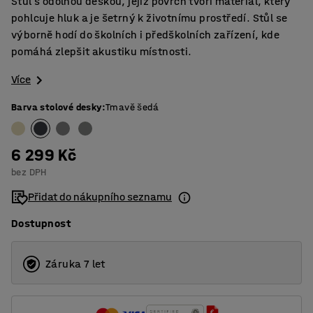
Stůl s odolnou deskou, jejíž povrch tvoří materiál, který
pohlcuje hluk a je šetrný k životnímu prostředí. Stůl se
výborně hodí do školních i předškolních zařízení, kde
pomáhá zlepšit akustiku místnosti.
Více
Barva stolové desky
:
Tmavě šedá
6 299 Kč
bez DPH
Přidat do nákupního seznamu
Dostupnost
Záruka 7 let