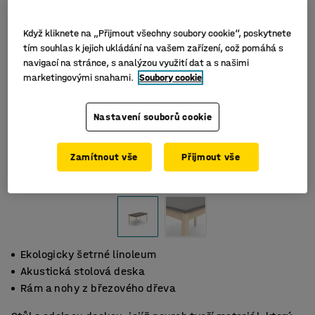
Když kliknete na „Přijmout všechny soubory cookie“, poskytnete
tím souhlas k jejich ukládání na vašem zařízení, což pomáhá s
navigací na stránce, s analýzou využití dat a s našimi
marketingovými snahami.
Soubory cookie
Nastavení souborů cookie
Zamítnout vše
Přijmout vše
Ekologicky šetrné linoleum
Akustická stolová deska
Rám a nohy z březového dřeva