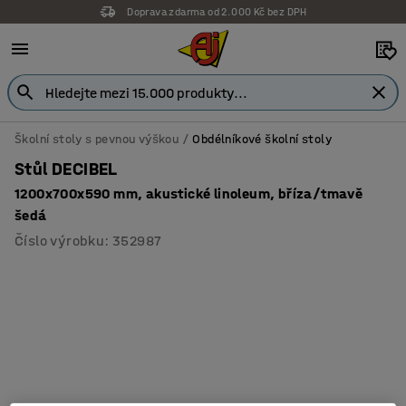
Doprava zdarma od 2.000 Kč bez DPH
Školní stoly s pevnou výškou
Obdélníkové školní stoly
Stůl DECIBEL
1200x700x590 mm, akustické linoleum, bříza/tmavě
šedá
Číslo výrobku
:
352987