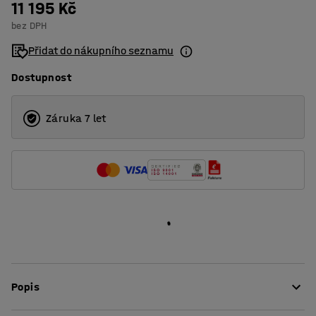
11 195 Kč
3
bez DPH
4
Přidat do nákupního seznamu
Dostupnost
Záruka 7 let
Popis