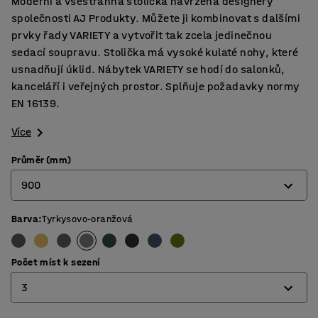
Moderní a všestranná stolička navržená designéry
společnosti AJ Produkty. Můžete ji kombinovat s dalšími
prvky řady VARIETY a vytvořit tak zcela jedinečnou
sedací soupravu. Stolička má vysoké kulaté nohy, které
usnadňují úklid. Nábytek VARIETY se hodí do salonků,
kanceláří i veřejných prostor. Splňuje požadavky normy
EN 16139.
Více
Průměr (mm)
900
Barva
:
Tyrkysovo-oranžová
900
1200
Počet míst k sezení
3