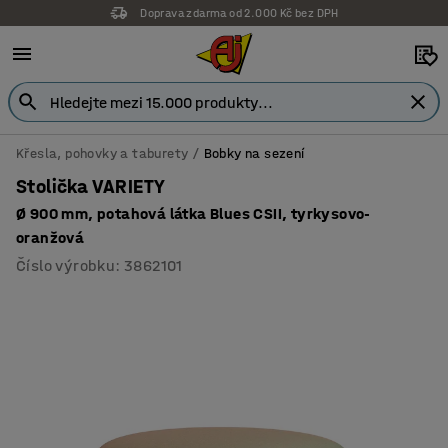
Doprava zdarma od 2.000 Kč bez DPH
Záruka 7 let
Křesla, pohovky a taburety
Bobky na sezení
Stolička VARIETY
Ø 900 mm, potahová látka Blues CSII, tyrkysovo-
oranžová
Číslo výrobku
:
3862101