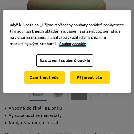
Když kliknete na „Přijmout všechny soubory cookie“, poskytnete
tím souhlas k jejich ukládání na vašem zařízení, což pomáhá s
navigací na stránce, s analýzou využití dat a s našimi
marketingovými snahami.
Soubory cookie
Nastavení souborů cookie
Zamítnout vše
Přijmout vše
Vhodná do škol i salonků
Vysoce odolné materiály
Nohy usnadňující úklid