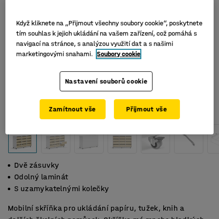
Když kliknete na „Přijmout všechny soubory cookie“, poskytnete
tím souhlas k jejich ukládání na vašem zařízení, což pomáhá s
navigací na stránce, s analýzou využití dat a s našimi
marketingovými snahami.
Soubory cookie
Nastavení souborů cookie
Zamítnout vše
Přijmout vše
Dvě zásuvky
Odolný laminát
S uzamykatelnými kolečky
Mobilní skříňka pro ukládání papíru, tužek, knih a