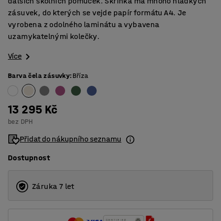
dalších školních pomůcek. Skříňka má mnoho hladkých
zásuvek, do kterých se vejde papír formátu A4. Je
vyrobena z odolného laminátu a vybavena
uzamykatelnými kolečky.
Více
Barva čela zásuvky
:
Bříza
13 295 Kč
bez DPH
Přidat do nákupního seznamu
Dostupnost
Záruka 7 let