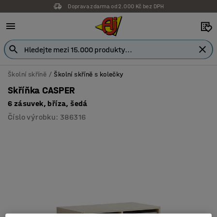
Doprava zdarma od 2.000 Kč bez DPH
Záruka 7 let
Školní skříně
Školní skříně s kolečky
Skříňka CASPER
6 zásuvek, bříza, šedá
Číslo výrobku
:
386316