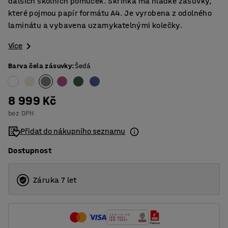
dalších školních pomůcek. Skříňka má hladké zásuvky,
které pojmou papír formátu A4. Je vyrobena z odolného
laminátu a vybavena uzamykatelnými kolečky.
Více
Barva čela zásuvky
:
Šedá
8 999 Kč
bez DPH
Přidat do nákupního seznamu
Dostupnost
Záruka 7 let