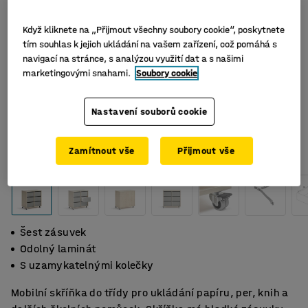
Když kliknete na „Přijmout všechny soubory cookie“, poskytnete
tím souhlas k jejich ukládání na vašem zařízení, což pomáhá s
navigací na stránce, s analýzou využití dat a s našimi
marketingovými snahami.
Soubory cookie
Nastavení souborů cookie
Zamítnout vše
Přijmout vše
Šest zásuvek
Odolný laminát
S uzamykatelnými kolečky
Mobilní skříňka do třídy pro ukládání papíru, per, knih a