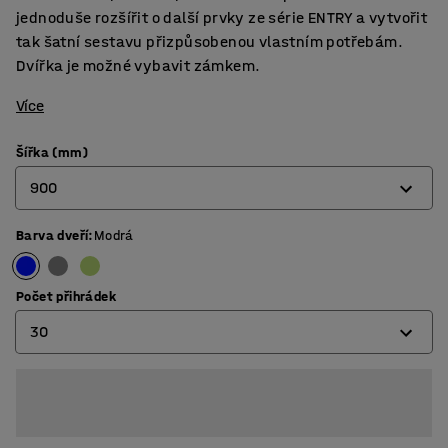
jednoduše rozšířit o další prvky ze série ENTRY a vytvořit
tak šatní sestavu přizpůsobenou vlastním potřebám.
Dvířka je možné vybavit zámkem.
Více
Šířka (mm)
900
Barva dveří
:
Modrá
600
900
Počet přihrádek
30
20
30