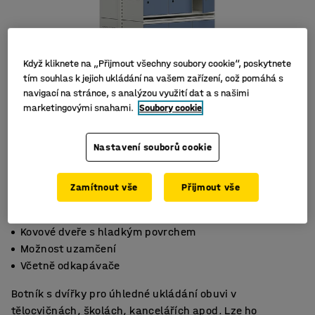
Když kliknete na „Přijmout všechny soubory cookie“, poskytnete
tím souhlas k jejich ukládání na vašem zařízení, což pomáhá s
navigací na stránce, s analýzou využití dat a s našimi
marketingovými snahami.
Soubory cookie
Nastavení souborů cookie
Zamítnout vše
Přijmout vše
Kovové dveře s hladkým povrchem
Možnost uzamčení
Včetně odkapávače
Botník s dvířky pro úhledné ukládání obuvi v
tělocvičnách, školách, kancelářích apod. Lze ho