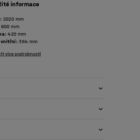
žité informace
a
:
2020
mm
800
mm
ka
:
420
mm
 vnitřní
:
364
mm
it více podrobností
te přehledné pracoviště!
mykatelných boxů. Je rozdělena na dva oddíly
bních věcí v kancelářích, šatnách, recepcích,
ost uložené věci uzamknout.