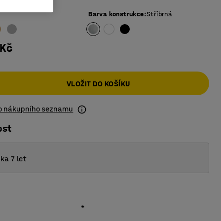
Barva konstrukce
:
Stříbrná
 Kč
VLOŽIT DO KOŠÍKU
do nákupního seznamu
ost
ka 7 let