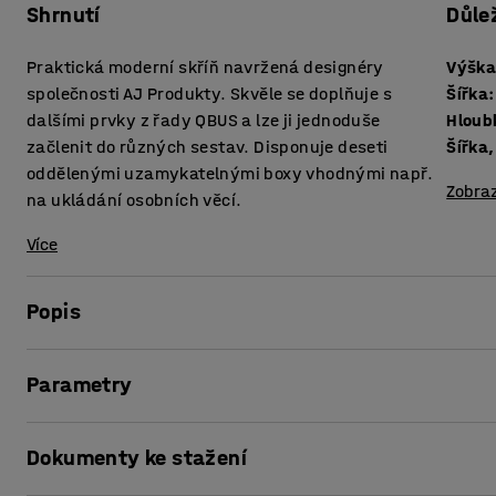
Shrnutí
Důle
Praktická moderní skříň navržená designéry
Výšk
společnosti AJ Produkty. Skvěle se doplňuje s
Šířka
:
dalšími prvky z řady QBUS a lze ji jednoduše
Hloub
začlenit do různých sestav. Disponuje deseti
Šířka,
oddělenými uzamykatelnými boxy vhodnými např.
Zobraz
na ukládání osobních věcí.
Více
Popis
S flexibilním úložným nábytkem QBUS si jednoduše vytvoří
Parametry
Tato praktická skříň se skládá z deseti samostatných uza
po pěti boxech.
Výška
:
2020
mm
Dokumenty ke stažení
Šířka
:
800
mm
Perfektně se hodí na ukládání kancelářských potřeb a oso
Hloubka
:
420
mm
místnostech s kopírkou a všude tam, kde chcete mít možn