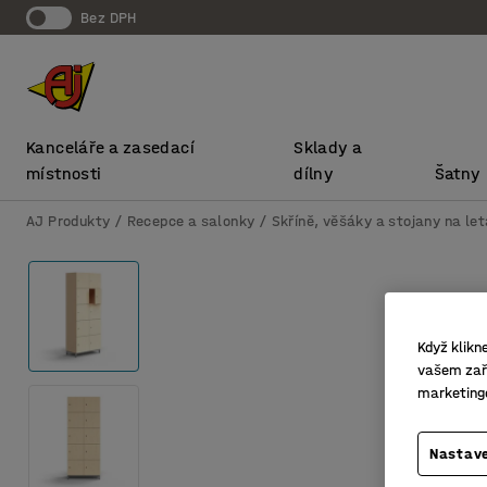
bez DPH
Kanceláře a zasedací
Sklady a
místnosti
dílny
Šatny
AJ Produkty
Recepce a salonky
Skříně, věšáky a stojany na le
Když klikn
vašem zaří
marketing
Nastave