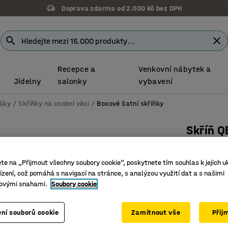
Doprava zdarma od 2.000 Kč bez DPH
Recepce a
Venkovní nábytek a
Jídelny
salonky
vybavení
táky
Skříňky na osobní věci
Boxové šatní skříňky
Skříň 
10 uzam
stříbrná,
ete na „Přijmout všechny soubory cookie“, poskytnete tím souhlas k jejich u
zení, což pomáhá s navigací na stránce, s analýzou využití dat a s našimi
Číslo výro
ovými snahami.
Soubory cookie
Ideální n
Uzamykat
ní souborů cookie
Zamítnout vše
Přij
Patří do