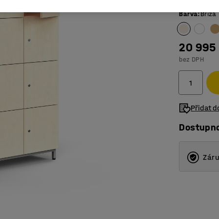
Barva
:
Bříza
20 995
bez DPH
Přidat 
Dostupn
Záru