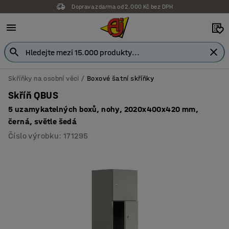
Doprava zdarma od 2.000 Kč bez DPH
Skříňky na osobní věci
Boxové šatní skříňky
Skříň QBUS
5 uzamykatelných boxů, nohy, 2020x400x420 mm,
černá, světle šedá
Číslo výrobku
:
171295