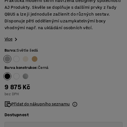
Praktická moderní skříň navržená designéry společnosti
AJ Produkty. Skvěle se doplňuje s dalšími prvky z řady
QBUS a lze ji jednoduše začlenit do různých sestav.
Disponuje pěti oddělenými uzamykatelnými boxy
vhodnými např. na ukládání osobních věcí.
Více
Barva
:
Světle šedá
Barva konstrukce
:
Černá
9 875 Kč
bez DPH
Přidat do nákupního seznamu
Dostupnost