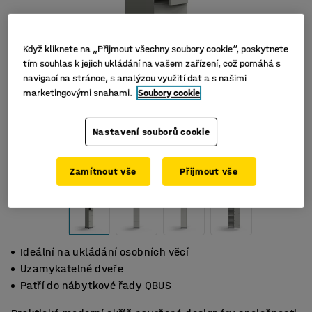
Když kliknete na „Přijmout všechny soubory cookie“, poskytnete
tím souhlas k jejich ukládání na vašem zařízení, což pomáhá s
navigací na stránce, s analýzou využití dat a s našimi
marketingovými snahami.
Soubory cookie
Nastavení souborů cookie
Zamítnout vše
Přijmout vše
Ideální na ukládání osobních věcí
Uzamykatelné dveře
Patří do nábytkové řady QBUS