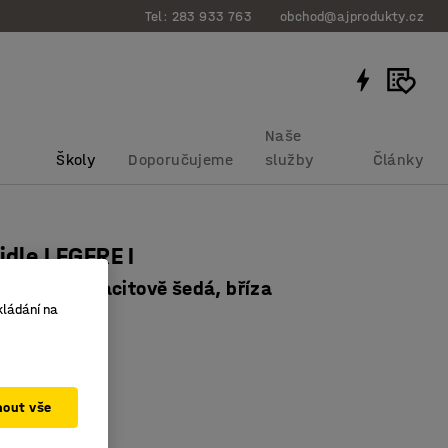
Tel: 283 933 763
obchod@ajprodukty.cz
Naše
Školy
Doporučujeme
služby
Články
židle LEGERE I
0 mm, antracitově šedá, bříza
kládání na
bku
:
366032
zavěšení
elná
aký laminát
mout vše