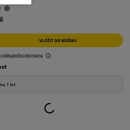
č
VLOŽIT DO KOŠÍKU
do nákupního seznamu
ost
ka 7 let