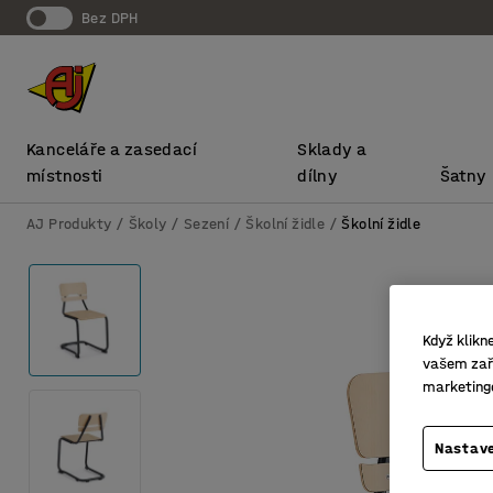
bez DPH
Kanceláře a zasedací
Sklady a
místnosti
dílny
Šatny
AJ Produkty
Školy
Sezení
Školní židle
Školní židle
Když klikn
vašem zaří
marketing
Nastave