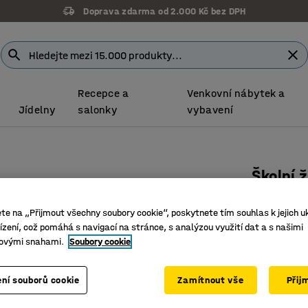
Doprava zdarma od 2.000 Kč bez DPH
Recepce a
Venkovní nábytek a
Jídelny
salonky
vybavení
Školní 
Výška 45
ete na „Přijmout všechny soubory cookie“, poskytnete tím souhlas k jejich u
Číslo výro
zení, což pomáhá s navigací na stránce, s analýzou využití dat a s našimi
ovými snahami.
Soubory cookie
Možnost 
Stohovat
Vysokotl
ní souborů cookie
Zamítnout vše
Přij
Barva
:
Bříza