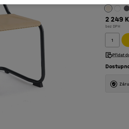
2 249 K
bez DPH
Přidat 
Dostupn
Záru