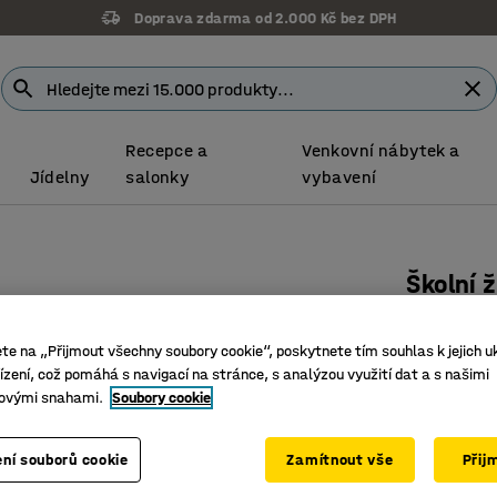
Doprava zdarma od 2.000 Kč bez DPH
Recepce a
Venkovní nábytek a
Jídelny
salonky
vybavení
Školní 
Výška 65
ete na „Přijmout všechny soubory cookie“, poskytnete tím souhlas k jejich u
Číslo výro
zení, což pomáhá s navigací na stránce, s analýzou využití dat a s našimi
ovými snahami.
Soubory cookie
Lze zavěs
Stohovat
Vysokotl
ní souborů cookie
Zamítnout vše
Přij
Barva
:
Antra