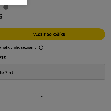
č
VLOŽIT DO KOŠÍKU
do nákupního seznamu
ost
ka 7 let