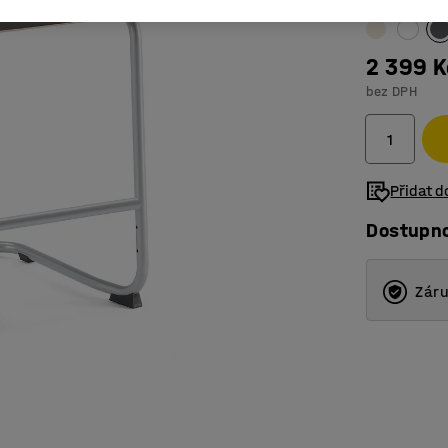
2 399 K
bez DPH
Přidat 
Dostupn
Záru