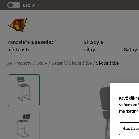
bez DPH
Kanceláře a zasedací
Sklady a
místnosti
dílny
Šatny
AJ Produkty
Školy
Sezení
Školní židle
Školní židle
Když klikn
vašem zaří
marketing
Nastave