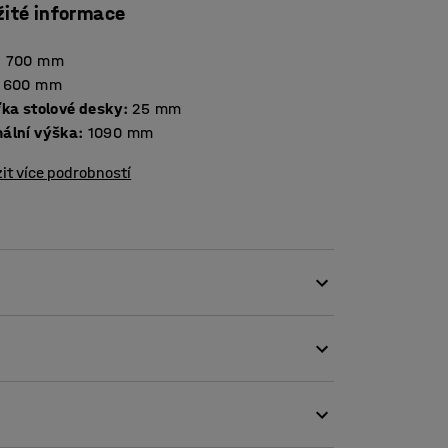
žité informace
:
700
mm
600
mm
Tloušťka stolové desky
:
25
mm
ální výška
:
1090
mm
it více podrobností
b, jak zvýšit produktivitu i soustředění a
yšuje krevní oběh, zvyšuje bdělost a méně
 psacím stolům, ale i dětem prospívá, když
. Proto je školní lavice ADJUST skvělou volbou.