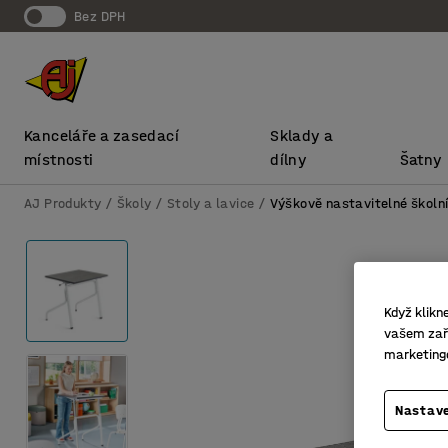
bez DPH
Kanceláře a zasedací
Sklady a
místnosti
dílny
Šatny
AJ Produkty
Školy
Stoly a lavice
Výškově nastavitelné školní
Když klikn
vašem zaří
marketing
Nastave