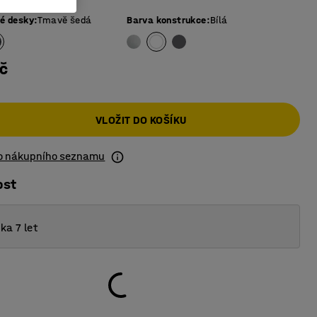
vé desky
:
Tmavě šedá
Barva konstrukce
:
Bílá
č
VLOŽIT DO KOŠÍKU
do nákupního seznamu
ost
ka 7 let