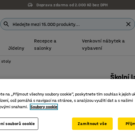
Doprava zdarma od 2.000 Kč bez DPH
Záruka 7 let
Recepce a
Venkovní nábytek a
Jídelny
salonky
vybavení
 stoly
Školní 
Výškově 
ete na „Přijmout všechny soubory cookie“, poskytnete tím souhlas k jejich u
šedá, bíl
zení, což pomáhá s navigací na stránce, s analýzou využití dat a s našimi
Číslo výro
ovými snahami.
Soubory cookie
Výškově 
ní souborů cookie
Zamítnout vše
Přij
Linoleum
Podporuj