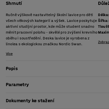
Shrnutí
Důle
Ručně výškově nastavitelný školní lavice pro děti
Délka
všech věkových kategorií a výšek. Lavice poskytuje
Šířka
:
aktivní studijní prostor, kde může student snadno
měnit pracovní polohu - skvělé pro zvýšení krevního
Maxim
oběhu i soustředění. Deska lavice je vyrobena z
Zobraz
linolea s ekologickou značkou Nordic Swan.
Více
Popis
Nabídnout žákům aktivní studijní prostředí je snadný způso
Parametry
zároveň zlepšit celkový zdravotní stav. Práce ve stoje zv
zatěžuje organismus.
Délka
:
700
mm
Dokumenty ke stažení
Šířka
:
600
mm
Mnoho dospělých má dnes přístup k výškově nastavitelným
Tloušťka stolové desky
:
25
mm
během dlouhého dne ve škole střídají práci vsedě a vestoje