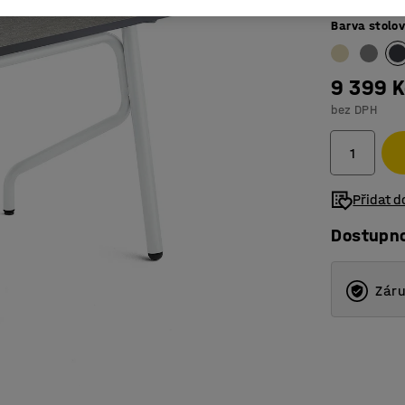
Barva stolo
9 399 K
bez DPH
Přidat 
Dostupn
Záru