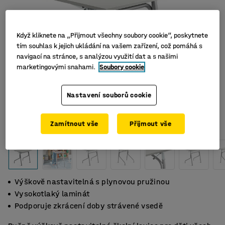
Když kliknete na „Přijmout všechny soubory cookie“, poskytnete
tím souhlas k jejich ukládání na vašem zařízení, což pomáhá s
navigací na stránce, s analýzou využití dat a s našimi
marketingovými snahami.
Soubory cookie
Nastavení souborů cookie
Zamítnout vše
Přijmout vše
Výškově nastavitelná s plynovou pružinou
Vysokotlaký laminát
Podporuje zkrácení doby strávené vsedě