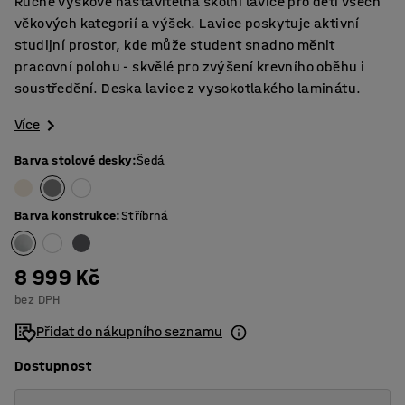
Ručně výškově nastavitelná školní lavice pro děti všech
věkových kategorií a výšek. Lavice poskytuje aktivní
studijní prostor, kde může student snadno měnit
pracovní polohu - skvělé pro zvýšení krevního oběhu i
soustředění. Deska lavice z vysokotlakého laminátu.
Více
Barva stolové desky
:
Šedá
Barva konstrukce
:
Stříbrná
8 999 Kč
bez DPH
Přidat do nákupního seznamu
Dostupnost