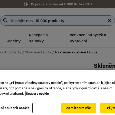
Doprava zdarma od 2.000 Kč bez DPH
Recepce a
Venkovní nábytek a
Jídelny
salonky
vybavení
 a flipcharty
Skleněné tabule
Nástěnné skleněné tabule
Skleněn
Kulaté r
Číslo výro
ete na „Přijmout všechny soubory cookie“, poskytnete tím souhlas k jejich u
zení, což pomáhá s navigací na stránce, s analýzou využití dat a s našimi
Zaoblený
ovými snahami.
Soubory cookie
Věrné po
Magnetic
ní souborů cookie
Zamítnout vše
Přij