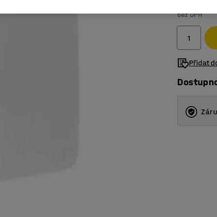
7 499 K
bez DPH
Přidat 
Dostupn
Záru