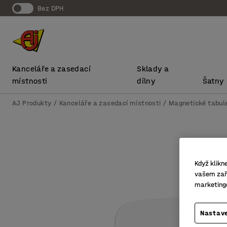
bez DPH
Kanceláře a zasedací
Sklady a
místnosti
dílny
Šatny
AJ Produkty
Kanceláře a zasedací místnosti
Magnetické tabule
Když klikn
vašem zaří
marketing
Nastave