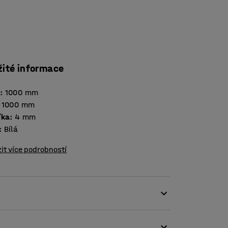
žité informace
a
:
1000
mm
1000
mm
ťka
:
4
mm
:
Bílá
it více podrobností
vkem v kanceláři, ale i efektivním a