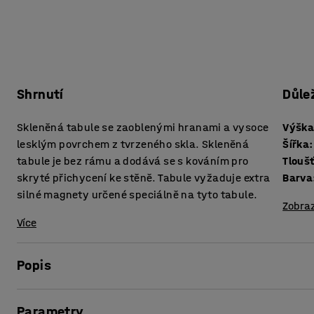
Shrnutí
Důle
Skleněná tabule se zaoblenými hranami a vysoce
Výšk
lesklým povrchem z tvrzeného skla. Skleněná
Šířka
:
tabule je bez rámu a dodává se s kováním pro
Tlouš
skryté přichycení ke stěně. Tabule vyžaduje extra
Barva
silné magnety určené speciálně na tyto tabule.
Zobraz
Více
Popis
Tyto skleněné tabule jsou nejen elegantním a zajímavým pr
Parametry
funkčním nástrojem pro zábavnou a kreativní práci!