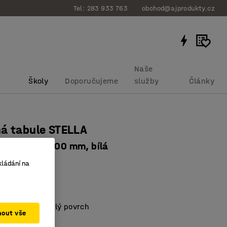
Tel: 283 933 763
obchod@ajprodukty.cz
Naše
Školy
Doporučujeme
služby
Články
á tabule STELLA
ohy, 1000x1000 mm, bílá
bku
:
380223
kládání na
 design
dání barev
ký, vysoce lesklý povrch
mout vše