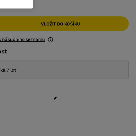
č
VLOŽIT DO KOŠÍKU
do nákupního seznamu
ost
ka 7 let