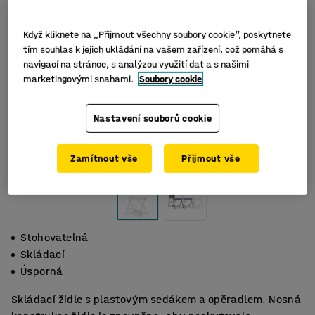
Když kliknete na „Přijmout všechny soubory cookie“, poskytnete
tím souhlas k jejich ukládání na vašem zařízení, což pomáhá s
navigací na stránce, s analýzou využití dat a s našimi
marketingovými snahami.
Soubory cookie
Nastavení souborů cookie
Zamítnout vše
Přijmout vše
Stohovatelná
Skládací
Úsporná
Skládací židle s plastovým sedákem a opěradlem. Nosná