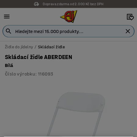
Doprava zdarma od 2.000 Kč bez DPH
Záruka 7 let
Židle do jídelny
Skládací židle
Skládací židle ABERDEEN
Bílá
Číslo výrobku
:
116093