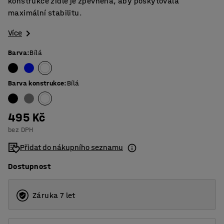
konstrukce židle je zpevněna, aby poskytovala
maximální stabilitu.
Více
Barva
:
Bílá
Barva konstrukce
:
Bílá
495 Kč
bez DPH
Přidat do nákupního seznamu
Dostupnost
Záruka 7 let