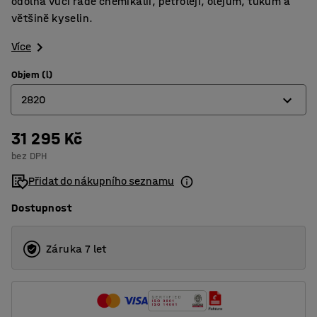
odolná vůči řadě chemikálií, petroleji, olejům, tukům a
většině kyselin.
Více
Objem (l)
2820
31 295 Kč
662
bez DPH
1798
Přidat do nákupního seznamu
2820
Dostupnost
5432
Záruka 7 let