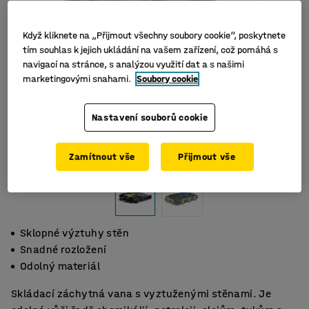
Když kliknete na „Přijmout všechny soubory cookie“, poskytnete
tím souhlas k jejich ukládání na vašem zařízení, což pomáhá s
navigací na stránce, s analýzou využití dat a s našimi
marketingovými snahami.
Soubory cookie
Nastavení souborů cookie
Zamítnout vše
Přijmout vše
Sklopné výztuhy stěn
Snadné rozložení
Odolný materiál
Skládací záchytná vana s vyztuženými stěnami. Je