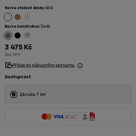
Barva stolové desky
:
Bílá
Barva konstrukce
:
Šedá
3 475 Kč
bez DPH
Přidat do nákupního seznamu
Dostupnost
Záruka 7 let