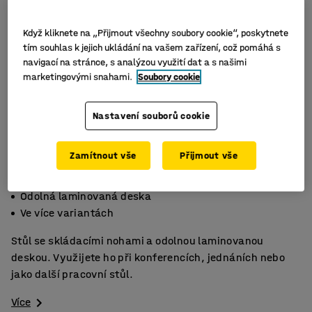
Když kliknete na „Přijmout všechny soubory cookie“, poskytnete
tím souhlas k jejich ukládání na vašem zařízení, což pomáhá s
navigací na stránce, s analýzou využití dat a s našimi
marketingovými snahami.
Soubory cookie
Nastavení souborů cookie
Zamítnout vše
Přijmout vše
Skládací rám
Odolná laminovaná deska
Ve více variantách
Stůl se skládacími nohami a odolnou laminovanou
deskou. Využijete ho při konferencích, jednáních nebo
jako další pracovní stůl.
Více