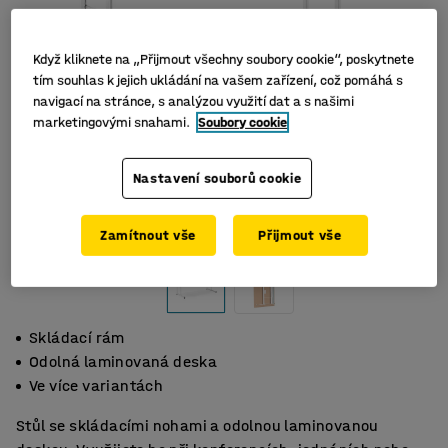
Když kliknete na „Přijmout všechny soubory cookie“, poskytnete
tím souhlas k jejich ukládání na vašem zařízení, což pomáhá s
navigací na stránce, s analýzou využití dat a s našimi
marketingovými snahami.
Soubory cookie
Nastavení souborů cookie
Zamítnout vše
Přijmout vše
Skládací rám
Odolná laminovaná deska
Ve více variantách
Stůl se skládacími nohami a odolnou laminovanou