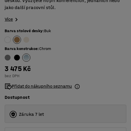
deskou. Využijete ho při konferencích, jednáních nebo
jako další pracovní stůl.
Více
Barva stolové desky
:
Buk
Barva konstrukce
:
Chrom
3 475 Kč
bez DPH
Přidat do nákupního seznamu
Dostupnost
Záruka 7 let