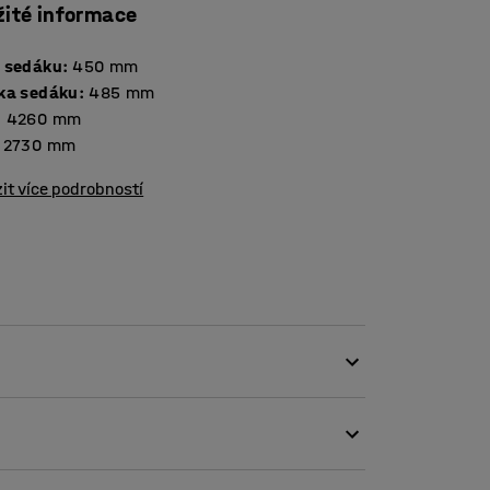
žité informace
 sedáku
:
450
mm
ka sedáku
:
485
mm
:
4260
mm
2730
mm
it více podrobností
 se skvěle hodí jak do veřejných prostor,
 mezi sedákem a opěradlem se mezi polštáři
.