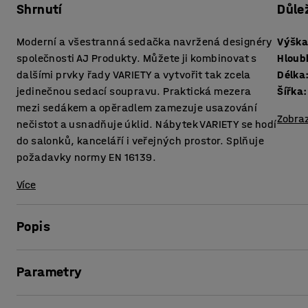
Shrnutí
Důle
Moderní a všestranná sedačka navržená designéry
Výška
společnosti AJ Produkty. Můžete ji kombinovat s
Hloub
dalšími prvky řady VARIETY a vytvořit tak zcela
Délka
jedinečnou sedací soupravu. Praktická mezera
Šířka
:
mezi sedákem a opěradlem zamezuje usazování
Zobraz
nečistot a usnadňuje úklid. Nábytek VARIETY se hodí
do salonků, kanceláří i veřejných prostor. Splňuje
požadavky normy EN 16139.
Více
Popis
Velice pohodlná sedačka s odolnou potahovou látkou, která
Parametry
salonků a čekáren, tak i do kanceláří a škol. Díky mezeře
nehromadí prach a nečistoty, což značně usnadňuje úklid
Výška sedáku
:
450
mm