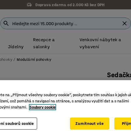
Doprava zdarma od 2.000 Kč bez DPH
Recepce a
Venkovní nábytek a
Jídelny
salonky
vybavení
ohovky
Modulární pohovky
Sedačk
Tvar U, 
Číslo výro
ete na „Přijmout všechny soubory cookie“, poskytnete tím souhlas k jejich u
zení, což pomáhá s navigací na stránce, s analýzou využití dat a s našimi
Efektivní
ovými snahami.
Soubory cookie
Vysoce o
Nohy usna
ní souborů cookie
Zamítnout vše
Přij
Barva
:
Tyrky