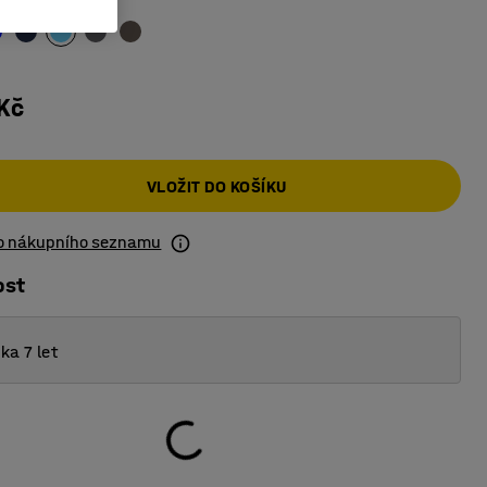
Kč
VLOŽIT DO KOŠÍKU
do nákupního seznamu
ost
ka 7 let