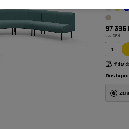
97 395 
bez DPH
Přidat 
Dostupn
Záru