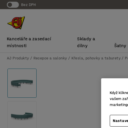
bez DPH
Kanceláře a zasedací
Sklady a
místnosti
dílny
Šatny
AJ Produkty
Recepce a salonky
Křesla, pohovky a taburety
P
Když klikn
vašem zaří
marketing
Nastave