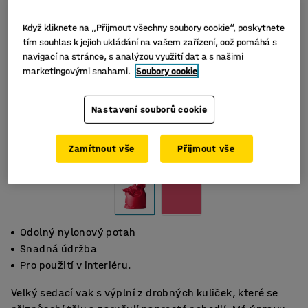
Když kliknete na „Přijmout všechny soubory cookie“, poskytnete
tím souhlas k jejich ukládání na vašem zařízení, což pomáhá s
navigací na stránce, s analýzou využití dat a s našimi
marketingovými snahami.
Soubory cookie
Nastavení souborů cookie
Zamítnout vše
Přijmout vše
Odolný nylonový potah
Snadná údržba
Pro použití v interiéru.
Velký sedací vak s výplní z drobných kuliček, které se