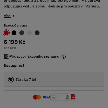
přizpůsobí tělu a zaručují naprosté pohodlí. Má úpravu
odpuzující vodu a špínu. Hodí se pro použití v interiéru.
Více
Barva
:
Červená
6 199 Kč
bez DPH
Přidat do nákupního seznamu
Dostupnost
Záruka 7 let