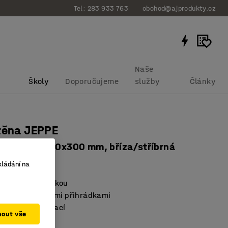
Tel: 283 933 763
obchod@ajprodukty.cz
Naše
Školy
Doporučujeme
služby
Články
těna JEPPE
dky, 1790x900x300 mm, bříza/stříbrná
bku
:
3762222
kládání na
 odkapávací miskou
oblečení se třemi přihrádkami
žných kombinací
mout vše
rná