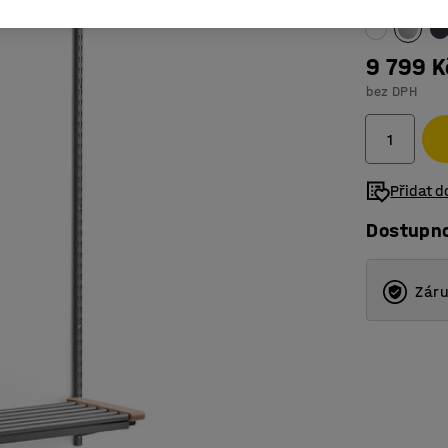
9 799 K
bez DPH
Přidat 
Dostupn
Záru