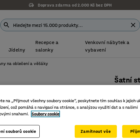
Doprava zdarma od 2.000 Kč bez DPH
Recepce a
Venkovní nábytek a
Jídelny
salonky
vybavení
any na oblečení a věšáky
Šatní s
3 přihrá
Číslo výro
ete na „Přijmout všechny soubory cookie“, poskytnete tím souhlas k jejich u
zení, což pomáhá s navigací na stránce, s analýzou využití dat a s našimi
Botník s
ovými snahami.
Soubory cookie
Věšák na 
Mnoho mo
ní souborů cookie
Zamítnout vše
Přij
Barva
:
Stříb