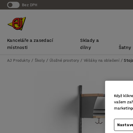
bez DPH
Kanceláře a zasedací
Sklady a
místnosti
dílny
Šatny
AJ Produkty
Školy
Úložné prostory
Věšáky na oblečení
Stoj
Když klikn
vašem zaří
marketing
Nastave