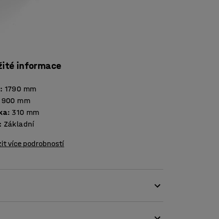
žité informace
a
:
1790
mm
900
mm
ka
:
310
mm
:
Základní
it více podrobností
e školách a školkách. Série obsahuje vše, co
o prostoru v šatně. Základní sekce tvoří