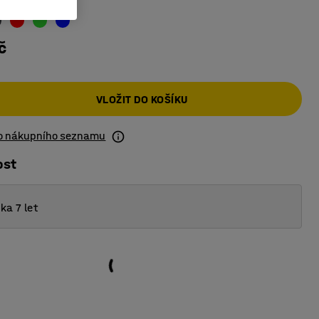
č
VLOŽIT DO KOŠÍKU
do nákupního seznamu
ost
ka 7 let