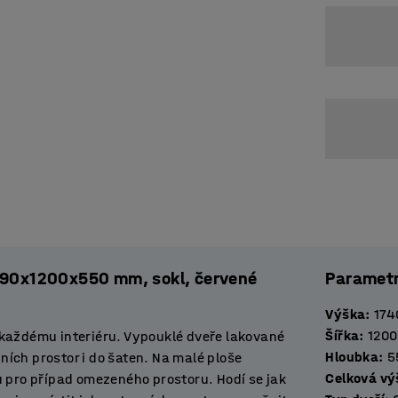
1890x1200x550 mm, sokl, červené
Paramet
Výška
:
174
Šířka
:
1200
 každému interiéru. Vypouklé dveře lakované
Hloubka
:
5
ích prostor i do šaten. Na malé ploše
Celková vý
u pro případ omezeného prostoru. Hodí se jak