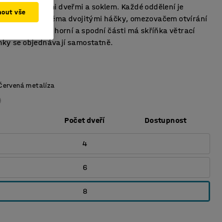
ka s vypouklými dveřmi a soklem. Každé oddělení je
mout vše
atní tyčí se dvěma dvojitými háčky, omezovačem otvírání
u ve dveřích. V horní a spodní části má skříňka větrací
mky se objednávají samostatně.
Červená metalíza
Počet dveří
Dostupnost
4
6
8