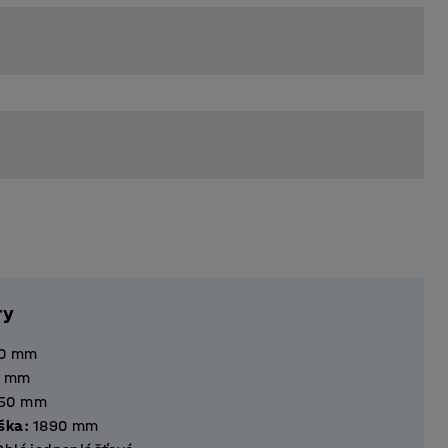
ry
0
mm
mm
50
mm
ška
:
1890
mm