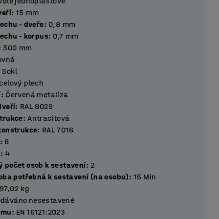
Oblé jednoplášťové
ťka dveří
:
15
mm
lechu - dveře
:
0,8
mm
lechu - korpus
:
0,7
mm
:
300
mm
ovná
:
Sokl
celový plech
í
:
Červená metalíza
dveří
:
RAL 8029
trukce
:
Antracitová
konstrukce
:
RAL 7016
:
8
í
:
4
 počet osob k sestavení
:
2
doba potřebná k sestavení (na osobu)
:
15
Min
97,02
kg
dáváno nesestavené
rmu
:
EN 16121:2023