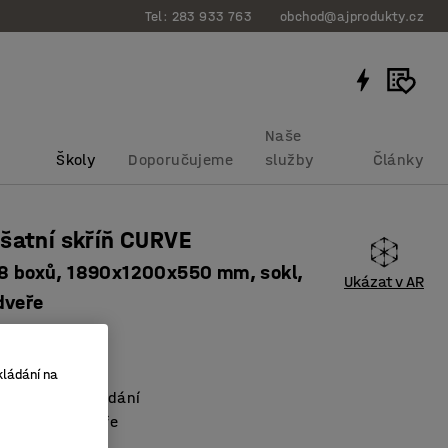
Tel: 283 933 763
obchod@ajprodukty.cz
Naše
Školy
Doporučujeme
služby
Články
šatní skříň CURVE
 8 boxů, 1890x1200x550 mm, sokl,
Ukázat v AR
dveře
bku
:
13116512
ad sebou
kládání na
 vnitřní uspořádání
 metalické dveře