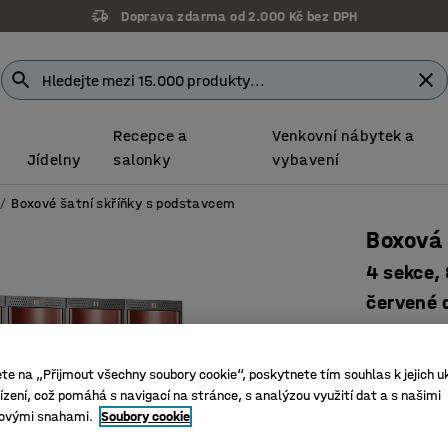
Doprava zdarma od 2.000 Kč bez DPH
Recepce a
Venkovní nábytek a
Jídelny
salonky
vybavení
Boxové šatní skříňky s podstavcem
Boxová 
4 sekce,
červené 
Číslo výro
2 boxy n
ete na „Přijmout všechny soubory cookie“, poskytnete tím souhlas k jejich u
zení, což pomáhá s navigací na stránce, s analýzou využití dat a s našimi
Praktické
ovými snahami.
Soubory cookie
Vypouklé