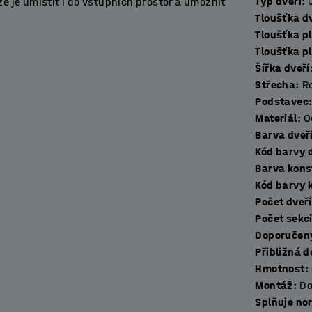
Typ dveří
:
ze je umístit i do vstupních prostor a umožnit
Tlouš
nností.
Tloušťka p
Tloušťka p
ádkových skříní očekáváte. Přihrádka ve
Šířka dveří
oaletních potřeb a klíčů. Ventilační otvory v
Střecha
:
R
i vzduchu a odvádějí vlhkost. Skříňky mají
Podstavec
tvarované dveře jsou doplněny gumovými
Materiál
:
O
Barva dveř
Kód barvy 
vyroben z ocelového plechu černé barvy. Sokl
Barva kons
ku.
Kód barvy 
Počet dveří
ý odpovídá vašim potřebám.
Počet sekc
Doporučený
Přibližná 
Hmotnost
:
Montáž
:
Do
Splňuje no