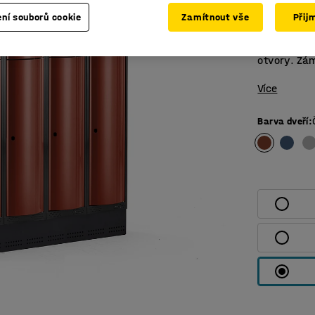
Šatní skříň
ní souborů cookie
Zamítnout vše
Přij
vybaveno š
a přihrádko
otvory. Zá
Více
Barva dveří
: