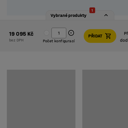
1
Vybrané produkty
19 095 Kč
P
PŘIDAT
dod
bez DPH
Počet konfigurací
P
dod