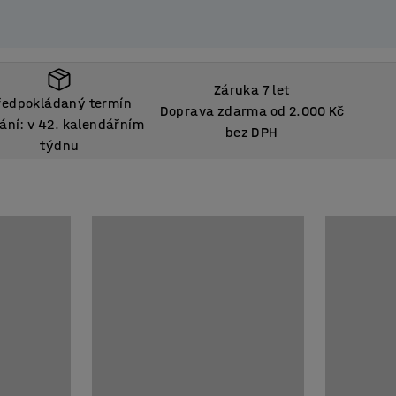
Záruka 7 let
ředpokládaný termín
Doprava zdarma od 2.000 Kč
ání: v 42. kalendářním
bez DPH
týdnu
ředpokládaný termín
ání: v 42. kalendářním
týdnu