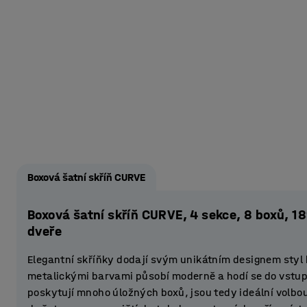
Boxová šatní skříň CURVE
Boxová šatní skříň CURVE, 4 sekce, 8 boxů, 
dveře
Elegantní skříňky dodají svým unikátním designem styl
metalickými barvami působí moderně a hodí se do vstupn
poskytují mnoho úložných boxů, jsou tedy ideální volbo