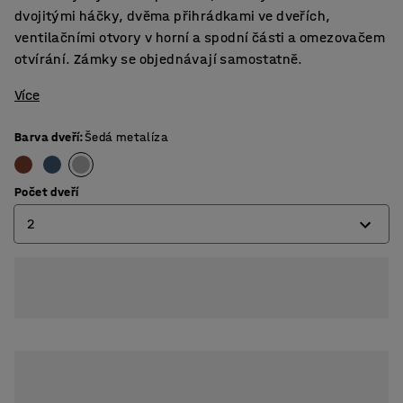
dvojitými háčky, dvěma přihrádkami ve dveřích,
ventilačními otvory v horní a spodní části a omezovačem
otvírání. Zámky se objednávají samostatně.
Více
Barva dveří
:
Šedá metalíza
Počet dveří
2
2
3
4