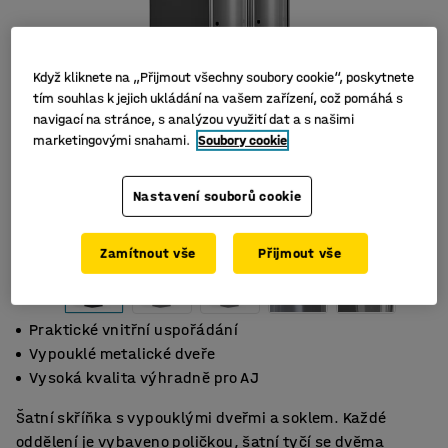
Když kliknete na „Přijmout všechny soubory cookie“, poskytnete
tím souhlas k jejich ukládání na vašem zařízení, což pomáhá s
navigací na stránce, s analýzou využití dat a s našimi
marketingovými snahami.
Soubory cookie
Nastavení souborů cookie
Zamítnout vše
Přijmout vše
Praktické vnitřní uspořádání
Vypouklé metalické dveře
Vysoká kvalita výhradně pro AJ
Šatní skříňka s vypouklými dveřmi a soklem. Každé
oddělení je vybaveno poličkou, šatní tyčí se dvěma