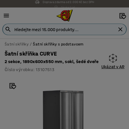
Záruka 7 let
Šatní skříňky
Šatní skříňky s podstavcem
Šatní skříňka CURVE
2 sekce, 1890x600x550 mm, sokl, šedé dveře
Ukázat v AR
Číslo výrobku
:
13107513