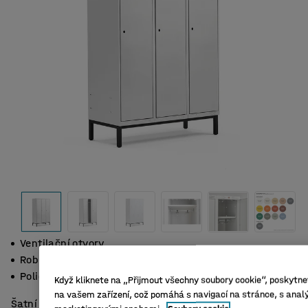
Ventilační otvory
Robustní, kvalitní provedení
Polička s šatní tyčí, 2 háčky
Když kliknete na „Přijmout všechny soubory cookie“, poskytnet
na vašem zařízení, což pomáhá s navigací na stránce, s analý
Šatní skříňka s větracími otvory, poličkou a šatní tyčí se