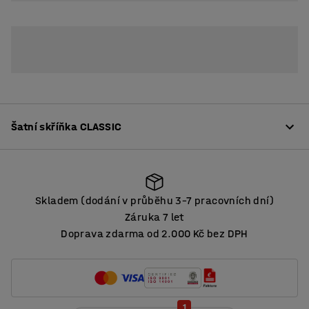
Šatní skříňka CLASSIC
Popis
Skladem (dodání v průběhu 3–7 pracovních dní)
Vysoce kvalitní šatní skříňky s bohatými možnostmi pro
Záruka 7 let
přizpůsobení podle individuálních potřeb. Mají
Doprava zdarma od 2.000 Kč bez DPH
Skladem (dodání v průběhu 3–7 pracovních dní)
celosvařovanou konstrukci z práškově lakovaného,
robustního ocelového plechu.
Více
Dveře jsou opatřeny omezovačem otevírání a gumovými
1
dorazy, které zabezpečují tiché zavírání. Ventilační