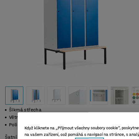
Šikmá střecha
Větrací otvory
Polička s šatní tyčí, 2 háčky
Když kliknete na „Přijmout všechny soubory cookie“, poskytnet
na vašem zařízení, což pomáhá s navigací na stránce, s analý
Šatní skříňka s poličkou a šatní tyčí se 2 dvojitými háčky.