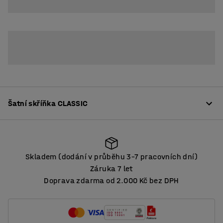
3
Šatní skříňka CLASSIC
Popis
Skladem (dodání v průběhu 3–7 pracovních dní)
Vysoce kvalitní šatní skříňky s bohatými možnostmi pro
Záruka 7 let
přizpůsobení podle individuálních potřeb. Mají
Doprava zdarma od 2.000 Kč bez DPH
Skladem (dodání v průběhu 3–7 pracovních dní)
celosvařovanou konstrukci z práškově lakovaného,
robustního ocelového plechu.
Více
Šikmá střecha je hygieničtější z hlediska usazování