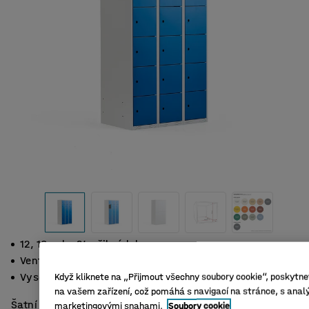
12, 18 nebo 24 přihrádek
Ventilační otvory
Vysoká kvalita
Když kliknete na „Přijmout všechny soubory cookie“, poskytnet
na vašem zařízení, což pomáhá s navigací na stránce, s analý
Šatní skříňky s vyztuženými dveřmi, které mají gumové
marketingovými snahami.
Soubory cookie