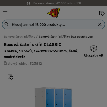
Doprava zdarma od 2.000 Kč bez DPH
Boxové šatní skříňky
Boxové šatní skříňky bez podstavce
Boxová šatní skříň CLASSIC
3 sekce, 18 boxů, 1740x900x550 mm, šedá,
Ukázat v AR
modré dveře
Číslo výrobku
:
323812