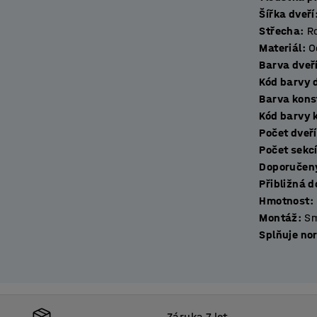
Šířka dveří
ž se jedná o kanceláře, sportovní zařízení
Střecha
:
R
tní tyčí s háčky, takže bez problému pojme
Materiál
:
O
 jmenovku a průduchy pro optimální
Barva dveř
Kód barvy 
Barva kons
 od podlahy a díky nastavitelným patkám
Kód barvy 
Počet dveří
Počet sekc
m požadavkům.
Doporučený
Přibližná 
Hmotnost
:
Montáž
:
S
Splňuje no
Záruka 7 let