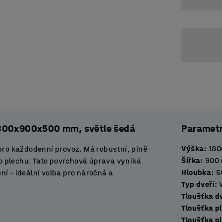
 1800x900x500 mm, světle šedá
Paramet
Výška
:
180
 pro každodenní provoz. Má robustní, plně
Šířka
:
900
o plechu. Tato povrchová úprava vyniká
Hloubka
:
5
í – ideální volba pro náročná a
Typ dveří
:
Tlouš
Tloušťka p
 řešení pro ukládání oděvů a osobních věcí.
Tloušťka p