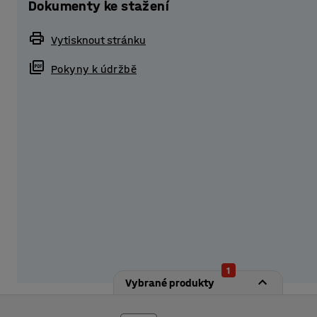
Dokumenty ke stažení
Skříňka skvěle zapadne do nejrůznějších prostředí, ať u
nebo firemní šatny. Každá sekce disponuje poličkou a ša
Vytisknout stránku
všechny osobní věci. Dveře jsou opatřeny rámečkem na
odvětrávání.
Pokyny k údržbě
Skříňku můžete doplnit o rám s nohami, který ji zvedne
umožní její vyrovnání i na nerovném povrchu.
Vybavte skříňku zámkem, který přesně odpovídá vaši
1
Vybrané produkty