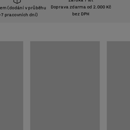
Doprava zdarma od 2.000 Kč
em (dodání v průběhu
bez DPH
–7 pracovních dní)
em (dodání v průběhu
–7 pracovních dní)