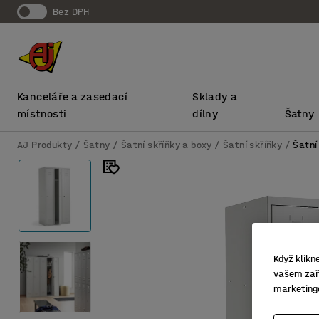
bez DPH
Kanceláře a zasedací
Sklady a
místnosti
dílny
Šatny
AJ Produkty
Šatny
Šatní skříňky a boxy
Šatní skříňky
Šatní
Když klikn
vašem zaří
marketing