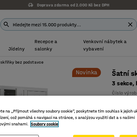
Doprava zdarma od 2.000 Kč bez DPH
Recepce a
Venkovní nábytek a
Jídelny
salonky
vybavení
 skříňky bez podstavce
Novinka
Šatní 
3 sekce,
Číslo výro
Klasický 
ete na „Přijmout všechny soubory cookie“, poskytnete tím souhlas k jejich u
Polička a
zení, což pomáhá s navigací na stránce, s analýzou využití dat a s našimi
Integrova
ovými snahami.
Soubory cookie
Vysoce kval