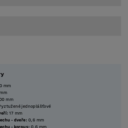
ry
0
mm
mm
00
mm
Vyztužené jednoplášťové
ťka dveří
:
17
mm
lechu - dveře
:
0,6
mm
lechu - korpus
:
0,6
mm