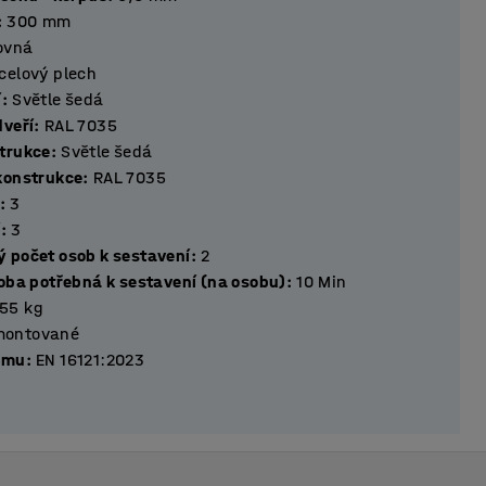
:
300
mm
ovná
celový plech
í
:
Světle šedá
dveří
:
RAL 7035
trukce
:
Světle šedá
konstrukce
:
RAL 7035
:
3
í
:
3
 počet osob k sestavení
:
2
doba potřebná k sestavení (na osobu)
:
10
Min
55
kg
montované
rmu
:
EN 16121:2023