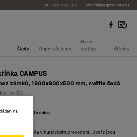
Tel: 283 933 763
obchod@ajprodukty.cz
Naše
Školy
Doporučujeme
služby
Články
skříňka CAMPUS
 bez zámků, 1800x900x500 mm, světle šedá
bku
:
114552
design
kládání na
 šatní tyč v každé sekci
ný sokl
itní šatní skříňka v klasickém provedení. Dveře jsou