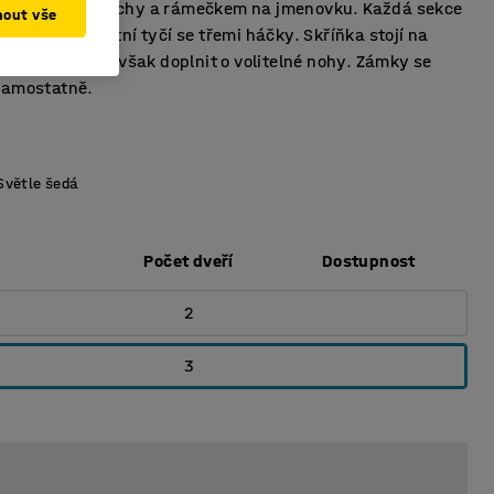
ětracími průduchy a rámečkem na jmenovku. Každá sekce
mout vše
 poličkou a šatní tyčí se třemi háčky. Skříňka stojí na
m soklu, lze ji však doplnit o volitelné nohy. Zámky se
samostatně.
Světle šedá
Počet dveří
Dostupnost
2
3