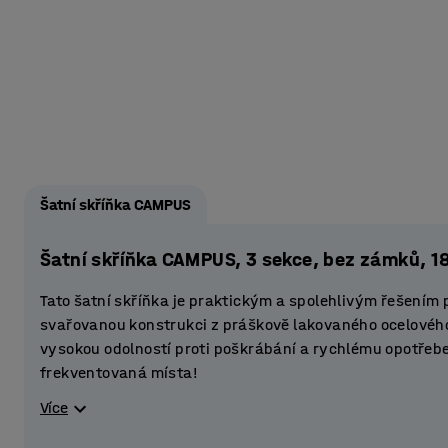
Šatní skříňka CAMPUS
Šatní skříňka CAMPUS, 3 sekce, bez zámků,
Tato šatní skříňka je praktickým a spolehlivým řešením
svařovanou konstrukci z práškově lakovaného ocelovéh
vysokou odolností proti poškrábání a rychlému opotřeben
frekventovaná místa!
Více
Díky kompaktnímu provedení představuje cenově výhodné