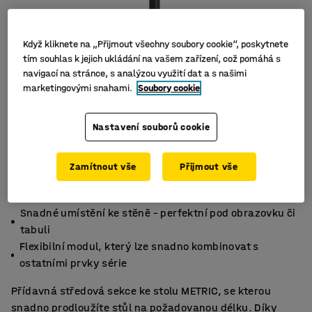
Když kliknete na „Přijmout všechny soubory cookie“, poskytnete
tím souhlas k jejich ukládání na vašem zařízení, což pomáhá s
navigací na stránce, s analýzou využití dat a s našimi
marketingovými snahami.
Soubory cookie
Nastavení souborů cookie
Zamítnout vše
Přijmout vše
Chytrý a úsporný design, ideální do menších
zasedacích místností
Snadné umístění ke stěně – perfektní pod obrazovku či
tabuli
Flexibilní modul, který lze snadno kombinovat s
ostatními prvky série
Přídavná středová sekce ke stolu METRIC, se kterou
snadno prodloužíte stůl na požadovanou délku. Díky