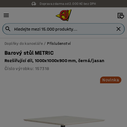
Doprava zdarma od 2.000 Kč bez DPH
Záruka 7 let
Doplňky do kanceláře
Příslušenství
Barový stůl METRIC
Rozšiřující díl, 1000x1000x900 mm, černá/jasan
Číslo výrobku
:
157318
Novinka