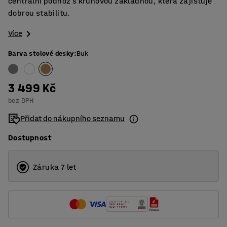
centrální podnož s kruhovou základnou, která zajišťuje
dobrou stabilitu.
Více
Barva stolové desky
:
Buk
3 499 Kč
bez DPH
Přidat do nákupního seznamu
Dostupnost
Záruka 7 let