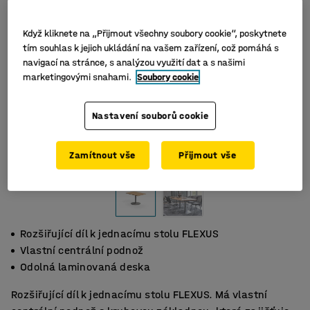
Když kliknete na „Přijmout všechny soubory cookie“, poskytnete
tím souhlas k jejich ukládání na vašem zařízení, což pomáhá s
navigací na stránce, s analýzou využití dat a s našimi
marketingovými snahami.
Soubory cookie
Nastavení souborů cookie
Zamítnout vše
Přijmout vše
Rozšiřující díl k jednacímu stolu FLEXUS
Vlastní centrální podnož
Odolná laminovaná deska
Rozšiřující díl k jednacímu stolu FLEXUS. Má vlastní