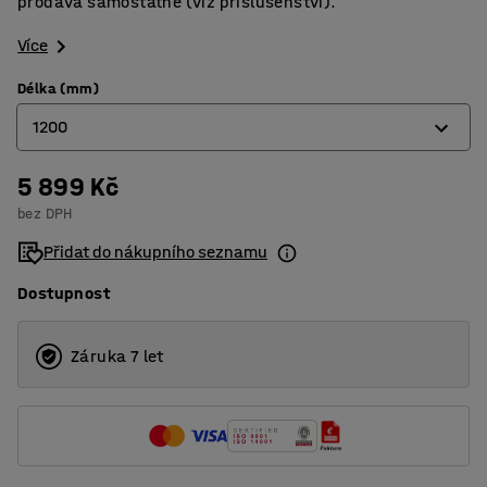
prodává samostatně (viz příslušenství).
Více
Délka (mm)
1200
5 899 Kč
720
bez DPH
1200
Přidat do nákupního seznamu
Dostupnost
Záruka 7 let