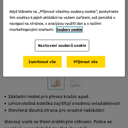
Když kliknete na „Přijmout všechny soubory cookie“, poskytnete
tím souhlas k jejich ukládání na vašem zařízení, což pomáhá s
navigací na stránce, s analýzou využití dat a s našimi
marketingovými snahami.
Soubory cookie
Nastavení souborů cookie
Zamítnout vše
Přijmout vše
Základní model pro převoz krabic apod.
Lehce otočná kolečka zajišťují snadnou ovladatelnost
Otevřená dlouhá strana pro snadné nakládání
Klecový vozík se třemi drátěnými stěnami. Police se