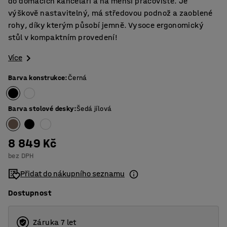
do domácích kanceláří a na menší pracoviště. Je
výškově nastavitelný, má středovou podnož a zaoblené
rohy, díky kterým působí jemně. Vysoce ergonomický
stůl v kompaktním provedení!
Více
Barva konstrukce
:
Černá
Barva stolové desky
:
Šedá jílová
8 849 Kč
bez DPH
Přidat do nákupního seznamu
Dostupnost
Záruka 7 let