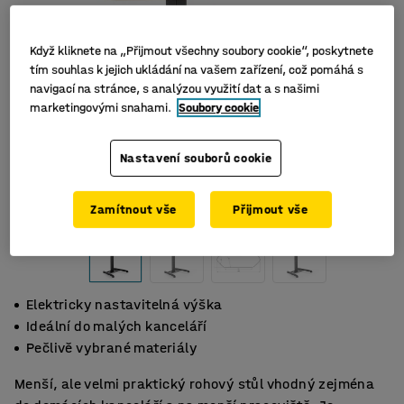
Když kliknete na „Přijmout všechny soubory cookie“, poskytnete
tím souhlas k jejich ukládání na vašem zařízení, což pomáhá s
navigací na stránce, s analýzou využití dat a s našimi
marketingovými snahami.
Soubory cookie
Nastavení souborů cookie
Zamítnout vše
Přijmout vše
Elektricky nastavitelná výška
Ideální do malých kanceláří
Pečlivě vybrané materiály
Menší, ale velmi praktický rohový stůl vhodný zejména