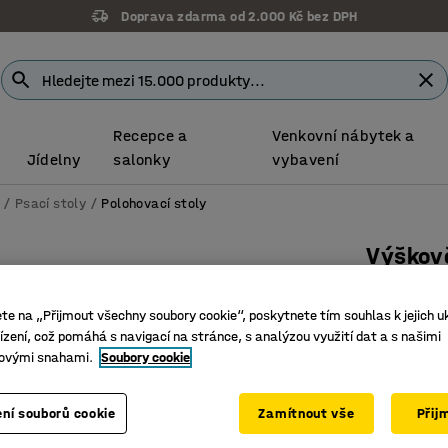
Doprava zdarma od 2.000 Kč bez DPH
Recepce a
Venkovní nábytek a
Jídelny
salonky
vybavení
Psací stoly
Polohovací stoly
Výškově
Rohový, 
ete na „Přijmout všechny soubory cookie“, poskytnete tím souhlas k jejich u
Číslo výro
zení, což pomáhá s navigací na stránce, s analýzou využití dat a s našimi
ovými snahami.
Soubory cookie
Paměť pro
Antikoliz
Velká pra
ní souborů cookie
Zamítnout vše
Přij
Barva stolo