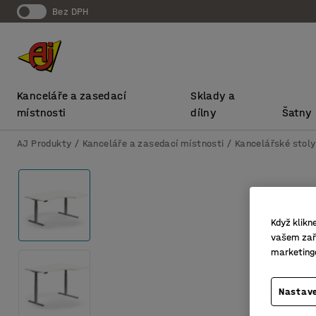
bez DPH
Kanceláře a zasedací
Sklady a
místnosti
dílny
Šatny
AJ Produkty
Kanceláře a zasedací místnosti
Kancelářské stoly
Když klikn
vašem zaří
marketing
Nastave