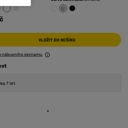
č
VLOŽIT DO KOŠÍKU
do nákupního seznamu
ost
ka 7 let