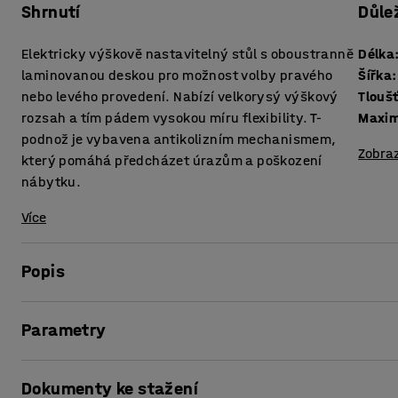
Shrnutí
Důle
Elektricky výškově nastavitelný stůl s oboustranně
Délka
laminovanou deskou pro možnost volby pravého
Šířka
:
nebo levého provedení. Nabízí velkorysý výškový
rozsah a tím pádem vysokou míru flexibility. T-
Maxim
podnož je vybavena antikolizním mechanismem,
Zobraz
který pomáhá předcházet úrazům a poškození
nábytku.
Více
Popis
Elektricky výškově nastavitelný stůl z řady QBUS umožňuje
Parametry
vestoje představuje jednoduchý, avšak účinný způsob, ja
předcházet zdravotním potížím spojeným se sedavým za
Délka
:
1600
mm
Dokumenty ke stažení
Šířka
:
1200
mm
Díky velkému výškovému rozsahu, tj. rozdílu mezi nejnižší