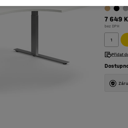
7 649 K
bez DPH
Přidat 
Dostupn
Záru