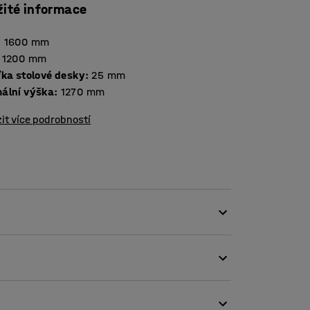
žité informace
:
1600
mm
1200
mm
Tloušťka stolové desky
:
25
mm
ální výška
:
1270
mm
it více podrobností
 snadné střídání pozic při práci. Práce
k zvýšit míru osobní pohody a zároveň
městnáním.
 a nejvyšší možnou pracovní výškou, je stůl