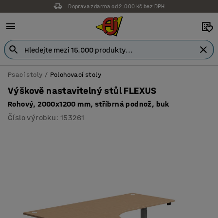
Doprava zdarma od 2.000 Kč bez DPH
Záruka 7 let
Psací stoly
Polohovací stoly
Výškově nastavitelný stůl FLEXUS
Rohový, 2000x1200 mm, stříbrná podnož, buk
Číslo výrobku
:
153261