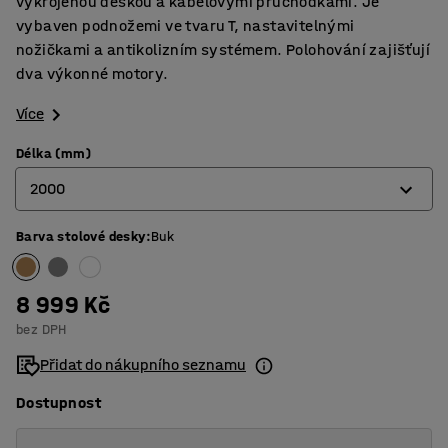
vykrojenou deskou a kabelovými průchodkami. Je
vybaven podnožemi ve tvaru T, nastavitelnými
nožičkami a antikolizním systémem. Polohování zajišťují
dva výkonné motory.
Více
Délka (mm)
2000
Barva stolové desky
:
Buk
1600
2000
8 999 Kč
bez DPH
Přidat do nákupního seznamu
Dostupnost