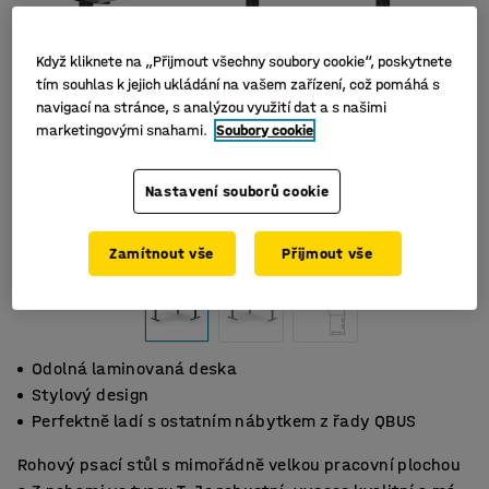
Když kliknete na „Přijmout všechny soubory cookie“, poskytnete
tím souhlas k jejich ukládání na vašem zařízení, což pomáhá s
navigací na stránce, s analýzou využití dat a s našimi
marketingovými snahami.
Soubory cookie
Nastavení souborů cookie
Zamítnout vše
Přijmout vše
Odolná laminovaná deska
Stylový design
Perfektně ladí s ostatním nábytkem z řady QBUS
Rohový psací stůl s mimořádně velkou pracovní plochou