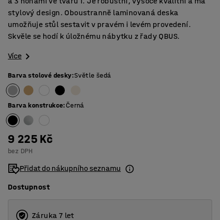
a 3 nohami ve tvaru T. Je robustní, vysoce kvalitní a má
stylový design. Oboustranně laminovaná deska
umožňuje stůl sestavit v pravém i levém provedení.
Skvěle se hodí k úložnému nábytku z řady QBUS.
Více
Barva stolové desky
:
Světle šedá
Barva konstrukce
:
Černá
9 225 Kč
bez DPH
Přidat do nákupního seznamu
Dostupnost
Záruka 7 let