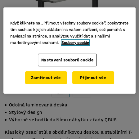
Když kliknete na „Přijmout všechny soubory cookie“, poskytnete
tím souhlas k jejich ukládání na vašem zařízení, což pomáhá s
navigací na stránce, s analýzou využití dat a s našimi
marketingovými snahami.
Soubory cookie
Nastavení souborů cookie
Zamítnout vše
Přijmout vše
Odolná laminovaná deska
Stylový design
Výborně se hodí k dalšímu nábytku z řady QBUS
Klasický psací stůl s obdélníkovou deskou a stabilními T-