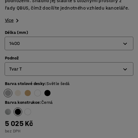
podnožemi. Snadno jej sladíte s úložnými prostory z
řady QBUS, čímž docílíte jednotného vzhledu kanceláře.
Více
Délka (mm)
1400
Podnož
800
Tvar T
1200
1400
Barva stolové desky
:
Světle šedá
4 nohy
1600
Tvar O
Barva konstrukce
:
Černá
1800
Tvar T
5 025 Kč
bez DPH