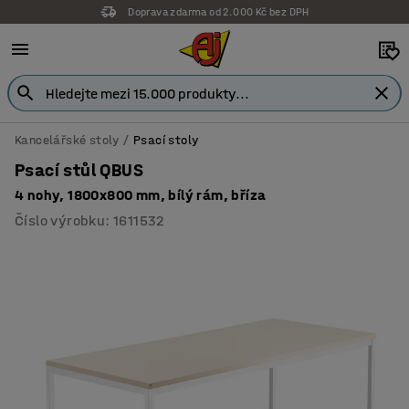
Doprava zdarma od 2.000 Kč bez DPH
Kancelářské stoly
Psací stoly
Psací stůl QBUS
4 nohy, 1800x800 mm, bílý rám, bříza
Číslo výrobku
:
1611532