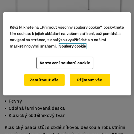
Když kliknete na „Přijmout všechny soubory cookie“, poskytnete
tím souhlas k jejich ukládání na vašem zařízení, což pomáhá s
navigací na stránce, s analýzou využití dat a s našimi
marketingovými snahami.
Soubory cookie
Nastavení souborů cookie
Zamítnout vše
Přijmout vše
Pevný
Odolná laminovaná deska
Klasický obdélníkový tvar
Klasický psací stůl s obdélníkovou deskou a robustními