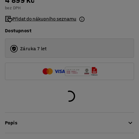
4 899 Kč
bez DPH
Přidat do nákupního seznamu
Dostupnost
Záruka 7 let
Popis
Stylový psací stůl z řady QBUS, ve kterém se snoubí