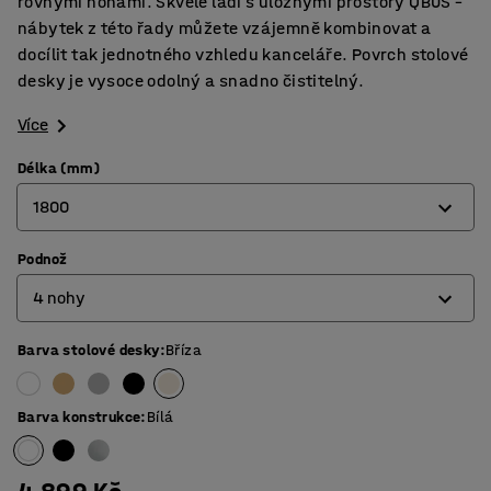
rovnými nohami. Skvěle ladí s úložnými prostory QBUS –
nábytek z této řady můžete vzájemně kombinovat a
docílit tak jednotného vzhledu kanceláře. Povrch stolové
desky je vysoce odolný a snadno čistitelný.
Více
Délka (mm)
1800
Podnož
800
4 nohy
1200
1400
Barva stolové desky
:
Bříza
4 nohy
1600
Tvar O
Barva konstrukce
:
Bílá
1800
Tvar T