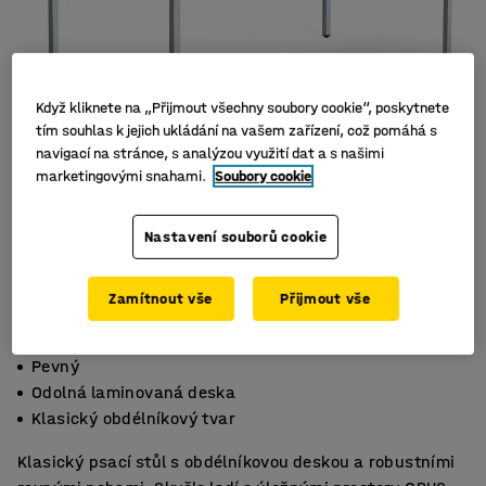
Když kliknete na „Přijmout všechny soubory cookie“, poskytnete
tím souhlas k jejich ukládání na vašem zařízení, což pomáhá s
navigací na stránce, s analýzou využití dat a s našimi
marketingovými snahami.
Soubory cookie
Nastavení souborů cookie
Zamítnout vše
Přijmout vše
Pevný
Odolná laminovaná deska
Klasický obdélníkový tvar
Klasický psací stůl s obdélníkovou deskou a robustními