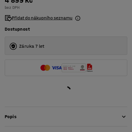
4 899 Kč
bez DPH
Přidat do nákupního seznamu
Dostupnost
Záruka 7 let
Popis
Stylový psací stůl z řady QBUS, ve kterém se snoubí