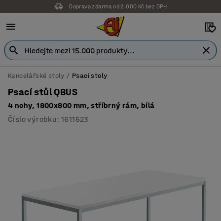
Doprava zdarma od 2.000 Kč bez DPH
Záruka 7 let
Kancelářské stoly
Psací stoly
Psací stůl QBUS
4 nohy, 1800x800 mm, stříbrný rám, bílá
Číslo výrobku
:
1611523