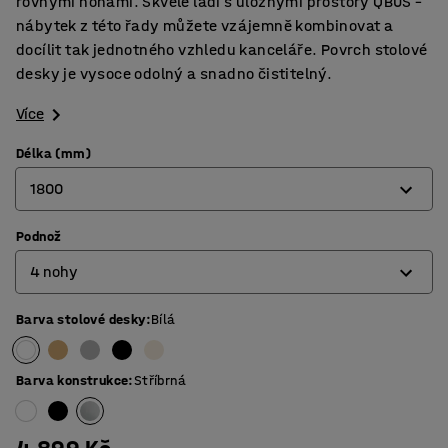
rovnými nohami. Skvěle ladí s úložnými prostory QBUS –
nábytek z této řady můžete vzájemně kombinovat a
docílit tak jednotného vzhledu kanceláře. Povrch stolové
desky je vysoce odolný a snadno čistitelný.
Více
Délka (mm)
1800
Podnož
800
4 nohy
1200
1400
Barva stolové desky
:
Bílá
4 nohy
1600
Tvar O
Barva konstrukce
:
Stříbrná
1800
Tvar T