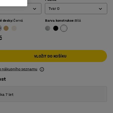
Tvar O
vé desky
:
Černá
Barva konstrukce
:
Bílá
4 nohy
Tvar O
č
Tvar T
VLOŽIT DO KOŠÍKU
do nákupního seznamu
ost
ka 7 let