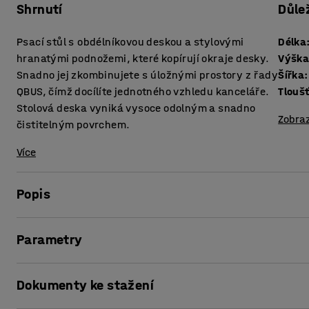
Shrnutí
Důle
Psací stůl s obdélníkovou deskou a stylovými
Délka
hranatými podnožemi, které kopírují okraje desky.
Výšk
Snadno jej zkombinujete s úložnými prostory z řady
Šířka
:
QBUS, čímž docílíte jednotného vzhledu kanceláře.
Stolová deska vyniká vysoce odolným a snadno
Zobraz
čistitelným povrchem.
Více
Popis
Tento stylový psací stůl z řady QBUS v sobě spojuje nadča
Parametry
volbou pro každého, kdo hledá klasický stůl splňující vš
týče flexibility a odolnosti.
Délka
:
1200
mm
Dokumenty ke stažení
Výška
:
740
mm
Stůl má stylové hranaté podnože, které čistě a elegantně 
Šířka
:
800
mm
z lamina, které je odolné a snadno se čistí. Stůl nabízím