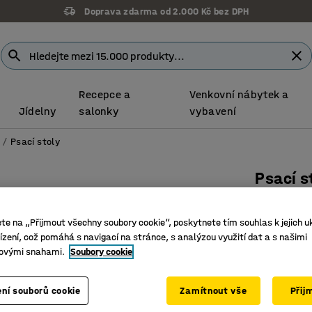
Doprava zdarma od 2.000 Kč bez DPH
Recepce a
Venkovní nábytek a
Jídelny
salonky
vybavení
Psací stoly
Psací s
O-podnož
Číslo výro
ete na „Přijmout všechny soubory cookie“, poskytnete tím souhlas k jejich u
zení, což pomáhá s navigací na stránce, s analýzou využití dat a s našimi
Stylové 
ovými snahami.
Soubory cookie
Odolná l
Klasický 
ní souborů cookie
Zamítnout vše
Přij
Délka (mm)