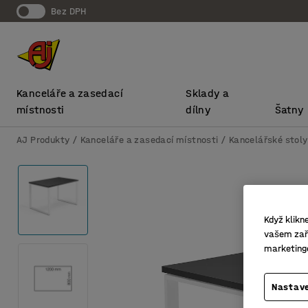
bez DPH
Kanceláře a zasedací
Sklady a
místnosti
dílny
Šatny
AJ Produkty
Kanceláře a zasedací místnosti
Kancelářské stoly
Když klikn
vašem zaří
marketing
Nastave