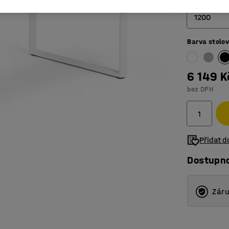
1200
Barva stolo
800
1200
6 149 K
1400
bez DPH
1600
1800
Přidat 
Dostupn
Záru