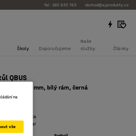
Tel: 283 933 763
obchod@ajprodukty.cz
Naše
Školy
Doporučujeme
služby
Články
tůl QBUS
, 1200x800 mm, bílý rám, černá
bku
:
1611734
kládání na
podnože
aminovaná deska
obdélníkový tvar
mout vše
Podnož