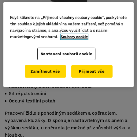
Když kliknete na „Přijmout všechny soubory cookie“, poskytnete
tím souhlas k jejich ukládání na vašem zařízení, což pomáhá s
navigací na stránce, s analýzou využití dat a s našimi
marketingovými snahami.
Soubory cookie
Nastavení souborů cookie
Zamítnout vše
Přijmout vše
Nastavitelný sklon sedáku i opěradla
Silné polstrování
Odolný textilní potah
Pracovní židle s pohodlným sedákem a opěradlem,
vybavená kluzáky. Disponuje nastavitelným sklonem a
výškou sedáku, u opěradla je možné přizpůsobit výšku a
hloubku.