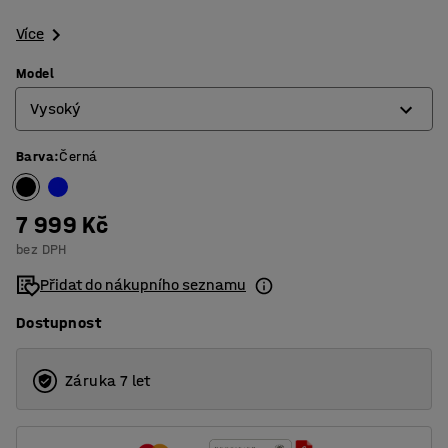
Více
Model
Vysoký
Barva
:
Černá
Nízký
Vysoký
7 999 Kč
bez DPH
Přidat do nákupního seznamu
Dostupnost
Záruka 7 let