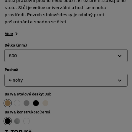
další pracovní plochu nebo použít k rozšíření stávajícího
stolu. Stůl je velice univerzální a hodí se mnoha
prostředí. Povrch stolové desky je odolný proti
poškrábání a snadno se čistí.
Více
Délka (mm)
800
Podnož
800
4 nohy
1200
1400
Barva stolové desky
:
Dub
4 nohy
1600
Tvar O
Barva konstrukce
:
Černá
1800
Tvar T