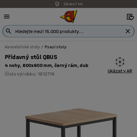
Záruka 7 let
Kancelářské stoly
Psací stoly
Přídavný stůl QBUS
4 nohy, 800x600 mm, černý rám, dub
Ukázat v AR
Číslo výrobku
:
1612716