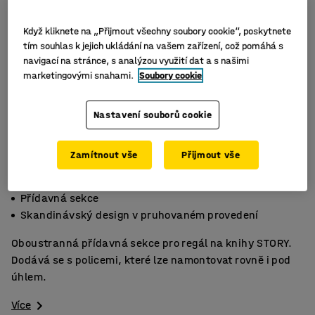
Když kliknete na „Přijmout všechny soubory cookie“, poskytnete
tím souhlas k jejich ukládání na vašem zařízení, což pomáhá s
navigací na stránce, s analýzou využití dat a s našimi
marketingovými snahami.
Soubory cookie
Nastavení souborů cookie
Zamítnout vše
Přijmout vše
Oboustranná
Přídavná sekce
Skandinávský design v pruhovaném provedení
Oboustranná přídavná sekce pro regál na knihy STORY.
Dodává se s policemi, které lze namontovat rovně i pod
úhlem.
Více