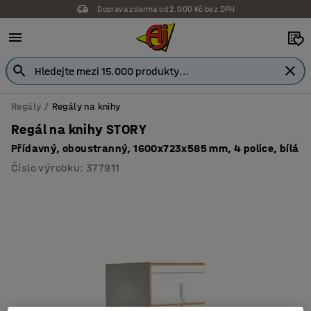
Doprava zdarma od 2.000 Kč bez DPH
Regály
Regály na knihy
Regál na knihy STORY
Přídavný, oboustranný, 1600x723x585 mm, 4 police, bílá
Číslo výrobku
:
377911