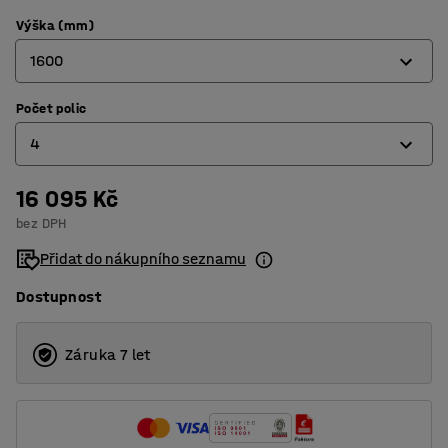
Výška (mm)
1600
Počet polic
1280
4
1600
1920
16 095 Kč
3
bez DPH
2240
4
Přidat do nákupního seznamu
5
Dostupnost
6
Záruka 7 let