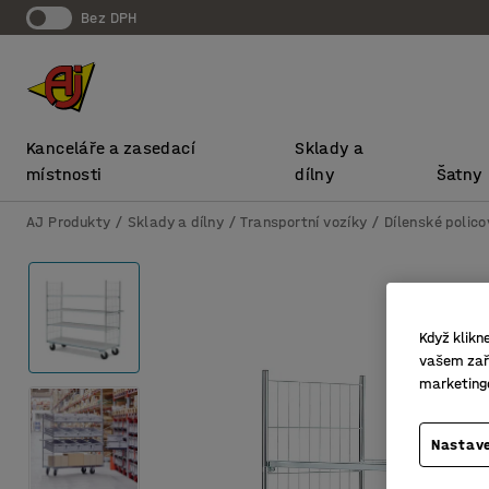
bez DPH
Kanceláře a zasedací
Sklady a
místnosti
dílny
Šatny
AJ Produkty
Sklady a dílny
Transportní vozíky
Dílenské polico
Když klikn
vašem zaří
marketing
Nastave