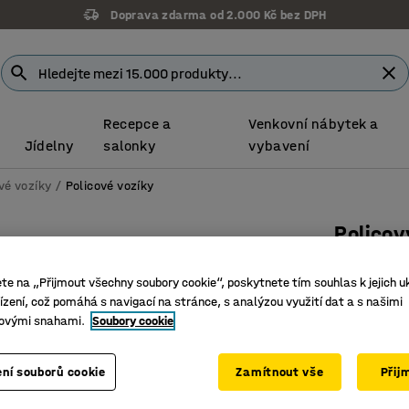
Doprava zdarma od 2.000 Kč bez DPH
Recepce a
Venkovní nábytek a
Jídelny
salonky
vybavení
vé vozíky
Policové vozíky
Policov
4 police
ete na „Přijmout všechny soubory cookie“, poskytnete tím souhlas k jejich u
Číslo výro
zení, což pomáhá s navigací na stránce, s analýzou využití dat a s našimi
ovými snahami.
Soubory cookie
Vysoké ok
Robustní 
Sklopná p
ní souborů cookie
Zamítnout vše
Přij
Ložná ploch