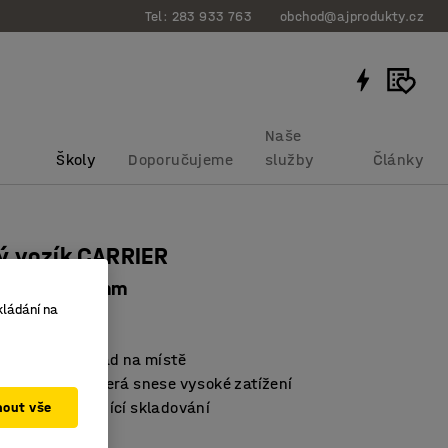
Tel: 283 933 763
obchod@ajprodukty.cz
Naše
Školy
Doporučujeme
služby
Články
ý vozík CARRIER
, 1600x600 mm
kládání na
bku
:
20657
raje drží náklad na místě
konstrukce, která snese vysoké zatížení
olice usnadňující skladování
mout vše
a (DxŠ) (mm)