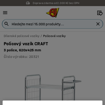
Doprava zdarma od 2.000 Kč bez DPH
Dílenské policové vozíky
Policové vozíky
Policový vozík CRAFT
3 police, 620x425 mm
Číslo výrobku
:
20321