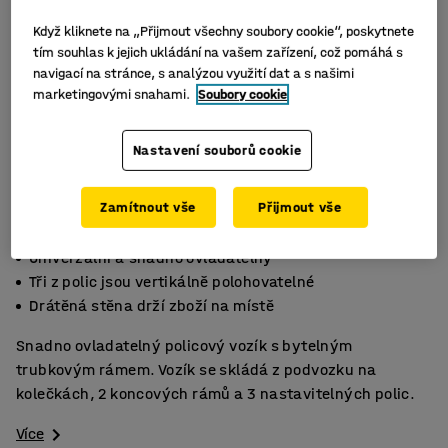
Když kliknete na „Přijmout všechny soubory cookie“, poskytnete
tím souhlas k jejich ukládání na vašem zařízení, což pomáhá s
navigací na stránce, s analýzou využití dat a s našimi
marketingovými snahami.
Soubory cookie
Nastavení souborů cookie
Zamítnout vše
Přijmout vše
Univerzální a snadno ovladatelný
Tři z polic jsou vertikálně polohovatelné
Drátěná stěna drží zboží na místě
Snadno ovladatelný policový vozík s bytelným
trubkovým rámem. Vozík se skládá z podvozku na
kolečkách, 2 koncových rámů a 3 nastavitelných polic.
Více