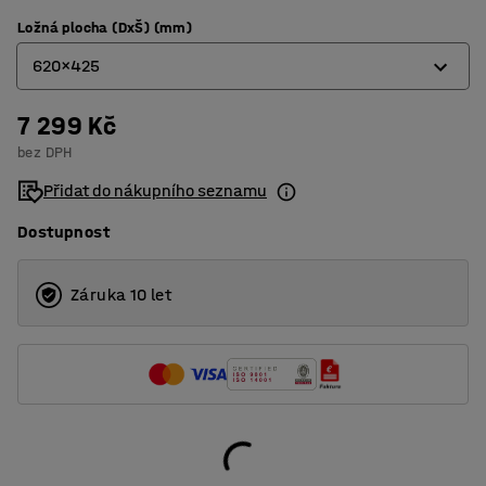
Ložná plocha (DxŠ) (mm)
620x425
7 299 Kč
1000x425
bez DPH
1200x425
Přidat do nákupního seznamu
620x425
Dostupnost
750x425
Záruka 10 let