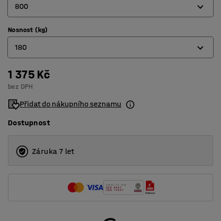
800
Nosnost (kg)
320
180
400
500
1 375 Kč
180
bez DPH
600
205
Přidat do nákupního seznamu
800
Dostupnost
Záruka 7 let