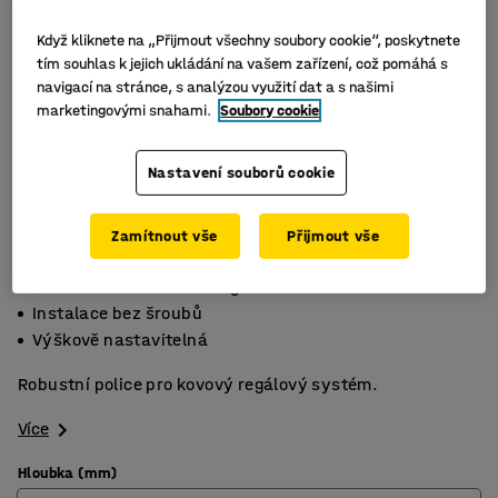
Když kliknete na „Přijmout všechny soubory cookie“, poskytnete
tím souhlas k jejich ukládání na vašem zařízení, což pomáhá s
navigací na stránce, s analýzou využití dat a s našimi
marketingovými snahami.
Soubory cookie
Nastavení souborů cookie
Zamítnout vše
Přijmout vše
Maximální nosnost 190 kg
Instalace bez šroubů
Výškově nastavitelná
Robustní police pro kovový regálový systém.
Více
Hloubka (mm)