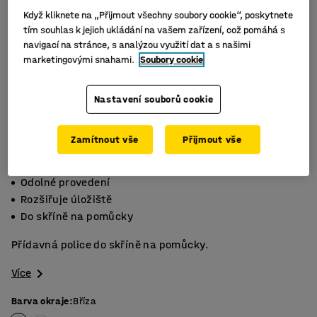
Když kliknete na „Přijmout všechny soubory cookie“, poskytnete
tím souhlas k jejich ukládání na vašem zařízení, což pomáhá s
navigací na stránce, s analýzou využití dat a s našimi
marketingovými snahami.
Soubory cookie
Nastavení souborů cookie
Zamítnout vše
Přijmout vše
Odolné provedení
Rozšiřuje úložiště
Do skříně na pomůcky
Přídavná police do skříně na pomůcky.
Více
Barva okraje
:
Bříza