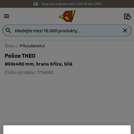
Doprava zdarma od 2.000 Kč bez DPH
Školy
Příslušenství
Police THEO
800x450 mm, hrana bříza, bílá
Číslo výrobku
:
374882