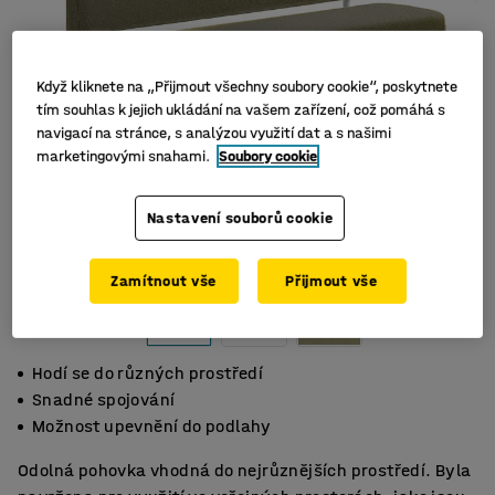
Když kliknete na „Přijmout všechny soubory cookie“, poskytnete
tím souhlas k jejich ukládání na vašem zařízení, což pomáhá s
navigací na stránce, s analýzou využití dat a s našimi
marketingovými snahami.
Soubory cookie
Nastavení souborů cookie
Zamítnout vše
Přijmout vše
Hodí se do různých prostředí
Snadné spojování
Možnost upevnění do podlahy
Odolná pohovka vhodná do nejrůznějších prostředí. Byla