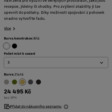
navržena pro využití ve veřejných prostorách, jako jsou
recepce, jídelny či chodby. Pro zvýšení stability ji lze
upevnit do podlahy. Díky možnosti spojování z pohovek
snadno vytvoříte řadu.
Více
Barva konstrukce
:
Bílá
Počet míst k sezení
3
Barva
:
Zlatá
1
2
24 495 Kč
3
bez DPH
Přidat do nákupního seznamu