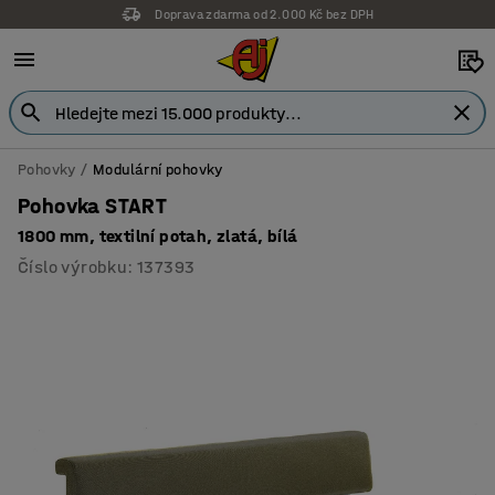
Doprava zdarma od 2.000 Kč bez DPH
Záruka 7 let
Pohovky
Modulární pohovky
Pohovka START
1800 mm, textilní potah, zlatá, bílá
Číslo výrobku
:
137393