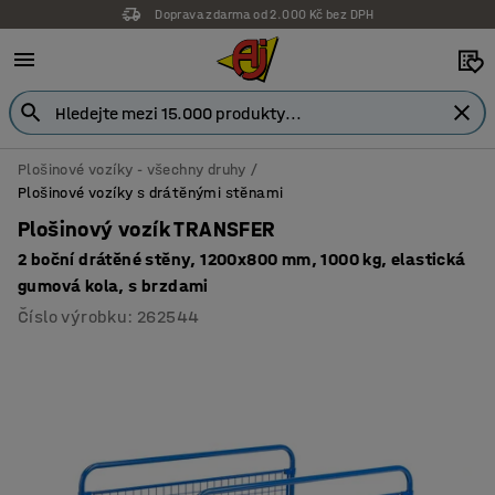
Doprava zdarma od 2.000 Kč bez DPH
Záruka 7 let
Plošinové vozíky - všechny druhy
Plošinové vozíky s drátěnými stěnami
Plošinový vozík TRANSFER
2 boční drátěné stěny, 1200x800 mm, 1000 kg, elastická
gumová kola, s brzdami
Číslo výrobku
:
262544