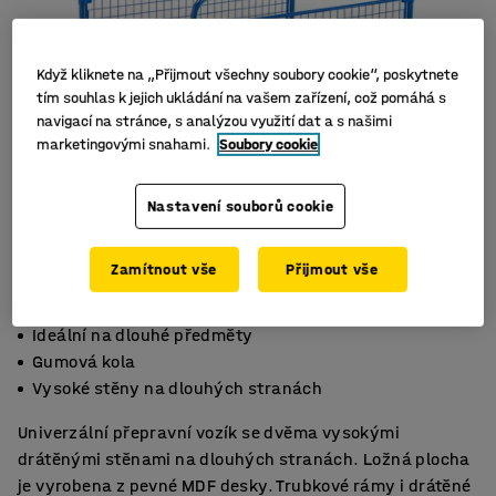
Když kliknete na „Přijmout všechny soubory cookie“, poskytnete
tím souhlas k jejich ukládání na vašem zařízení, což pomáhá s
navigací na stránce, s analýzou využití dat a s našimi
marketingovými snahami.
Soubory cookie
Nastavení souborů cookie
Zamítnout vše
Přijmout vše
Ideální na dlouhé předměty
Gumová kola
Vysoké stěny na dlouhých stranách
Univerzální přepravní vozík se dvěma vysokými
drátěnými stěnami na dlouhých stranách. Ložná plocha
je vyrobena z pevné MDF desky. Trubkové rámy i drátěné