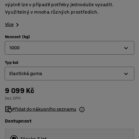
výplně lze v případě potřeby jednoduše vysadit.
Využitelný v mnoha různých prostředích.
Více
Nosnost (kg)
1000
Typ kol
500
Elastická guma
1000
9 099 Kč
Elastická guma
bez DPH
Plná guma
Přidat do nákupního seznamu
Dostupnost
Záruka 7 let