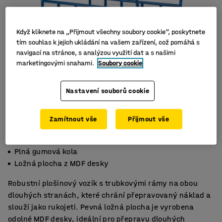
Když kliknete na „Přijmout všechny soubory cookie“, poskytnete
tím souhlas k jejich ukládání na vašem zařízení, což pomáhá s
navigací na stránce, s analýzou využití dat a s našimi
marketingovými snahami.
Soubory cookie
Nastavení souborů cookie
Zamítnout vše
Přijmout vše
Vysoké rámy na dlouhých stranách
Plná gumová kola
Ložná plocha z MDF desky
Robustní plošinový vozík s trubkovými rámy na obou
dlouhých stranách, které chrání přepravovaný náklad a
slouží jako rukojeti. Pevná ložná plocha je vyrobena
odolné MDF desky, ideální pro přepravu dlouhých