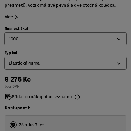
předmětů. Vozík má dvě pevná a dvě otočná kolečka.
Více
Nosnost (kg)
1000
Typ kol
500
Elastická guma
1000
8 275 Kč
Elastická guma
bez DPH
Plná guma
Přidat do nákupního seznamu
Dostupnost
Záruka 7 let