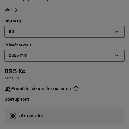
Více
Objem (l)
60
Průměr otvoru
60
Ø325 mm
120
220
895 Kč
Ø325 mm
bez DPH
Ø393 mm
Přidat do nákupního seznamu
Ø465 mm
Dostupnost
Záruka 7 let