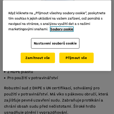
Když kliknete na „Přijmout všechny soubory cookie“, poskytnete
tím souhlas k jejich ukládání na vašem zařízení, což pomáhá s
navigací na stránce, s analýzou využití dat a s našimi
marketingovými snahami.
Soubory cookie
Nastavení souborů cookie
Zamítnout vše
Přijmout vše
S víkem
Z HDPE plastu
Pro použití v potravinářství
Robustní sud z DHPE s UN certifikací, schválený pro
použití v potravinářství. Má víko s pákovou obručí, která
zajišťuje pevné uzavření sudu. Zabraňuje protékání a
chrání obsah sudu před nečistotami. Široké hrdlo
usnadňuje plnění i vyprazdňování.