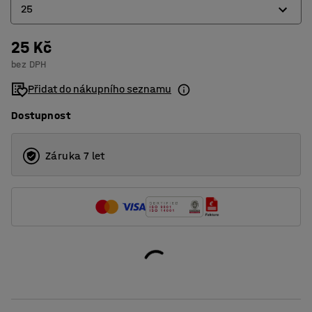
25
25 Kč
16
bez DPH
22
Přidat do nákupního seznamu
25
Dostupnost
Záruka 7 let