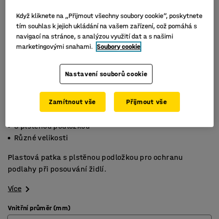
Když kliknete na „Přijmout všechny soubory cookie“, poskytnete
tím souhlas k jejich ukládání na vašem zařízení, což pomáhá s
navigací na stránce, s analýzou využití dat a s našimi
marketingovými snahami.
Soubory cookie
Nastavení souborů cookie
Zamítnout vše
Přijmout vše
K nasazení na nohu židle
S plstěnou podložkou
Různé velikosti
Plastová patka s plstěnou podložkou pro ochranu
podlahy při posouvání židlí.
Více
Vnitřní průměr (mm)