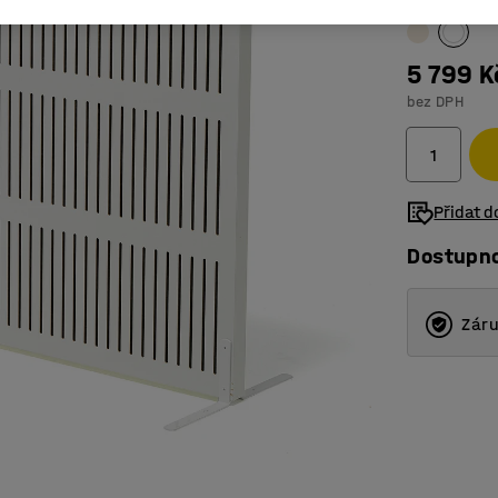
5 799 K
bez DPH
Přidat 
Dostupn
Záru