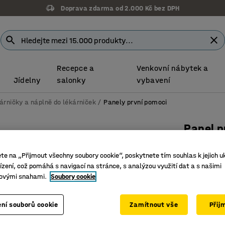
Doprava zdarma od 2.000 Kč bez DPH
Recepce a
Venkovní nábytek a
Jídelny
salonky
vybavení
árničky a náplně do lékárniček
Panely první pomoci
Panel p
Číslo výro
ete na „Přijmout všechny soubory cookie“, poskytnete tím souhlas k jejich u
Montovan
zení, což pomáhá s navigací na stránce, s analýzou využití dat a s našimi
ovými snahami.
Soubory cookie
Kompletn
Snadný p
ní souborů cookie
Zamítnout vše
Přij
2 249 K