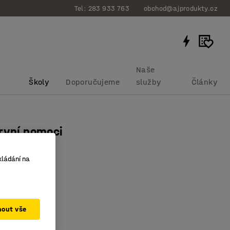
Tel: 283 933 763
obchod@ajprodukty.cz
Naše
Školy
Doporučujeme
služby
Články
rvní pomoci
bku
:
334040
kládání na
ý na stěnu
í výbava
řístup
mout vše
č