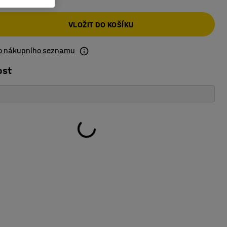
VLOŽIT DO KOŠÍKU
do nákupního seznamu
ost