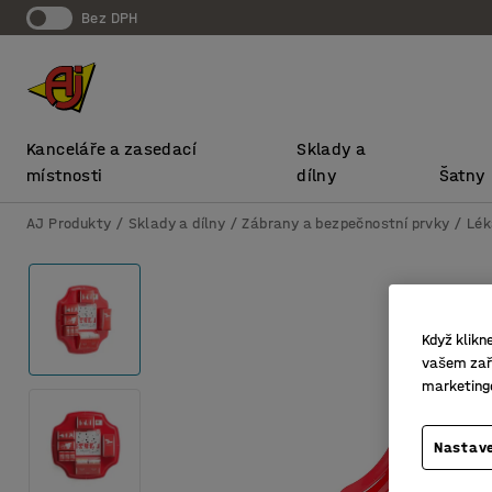
bez DPH
Kanceláře a zasedací
Sklady a
místnosti
dílny
Šatny
AJ Produkty
Sklady a dílny
Zábrany a bezpečnostní prvky
Lék
Když klikn
vašem zaří
marketing
Nastave