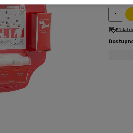
bez DPH
Přidat 
Dostupn